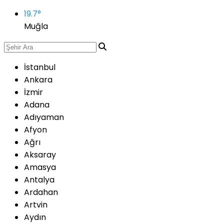
19.7
°
Muğla
İstanbul
Ankara
İzmir
Adana
Adıyaman
Afyon
Ağrı
Aksaray
Amasya
Antalya
Ardahan
Artvin
Aydın