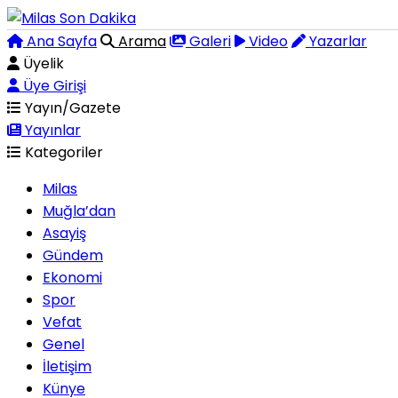
Ana Sayfa
Arama
Galeri
Video
Yazarlar
Üyelik
Üye Girişi
Yayın/Gazete
Yayınlar
Kategoriler
Milas
Muğla’dan
Asayiş
Gündem
Ekonomi
Spor
Vefat
Genel
İletişim
Künye