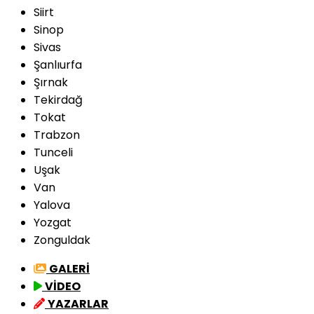
Siirt
Sinop
Sivas
Şanlıurfa
Şırnak
Tekirdağ
Tokat
Trabzon
Tunceli
Uşak
Van
Yalova
Yozgat
Zonguldak
GALERİ
VİDEO
YAZARLAR