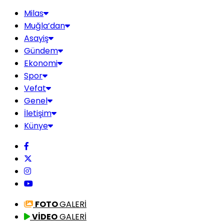
Milas
Muğla’dan
Asayiş
Gündem
Ekonomi
Spor
Vefat
Genel
İletişim
Künye
FOTO
GALERİ
VİDEO
GALERİ