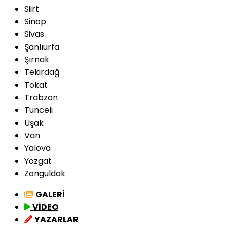
Siirt
Sinop
Sivas
Şanlıurfa
Şırnak
Tekirdağ
Tokat
Trabzon
Tunceli
Uşak
Van
Yalova
Yozgat
Zonguldak
GALERİ
VİDEO
YAZARLAR