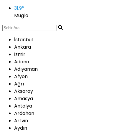
31.9
°
Muğla
İstanbul
Ankara
İzmir
Adana
Adıyaman
Afyon
Ağrı
Aksaray
Amasya
Antalya
Ardahan
Artvin
Aydın