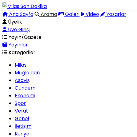
Ana Sayfa
Arama
Galeri
Video
Yazarlar
Üyelik
Üye Girişi
Yayın/Gazete
Yayınlar
Kategoriler
Milas
Muğla’dan
Asayiş
Gündem
Ekonomi
Spor
Vefat
Genel
İletişim
Künye