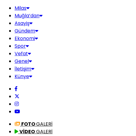
Milas
Muğla’dan
Asayiş
Gündem
Ekonomi
Spor
Vefat
Genel
İletişim
Künye
FOTO
GALERİ
VİDEO
GALERİ