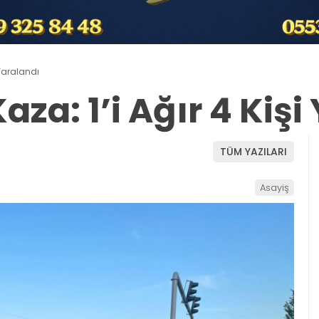
 Yaralandı
za: 1’i Ağır 4 Kişi
TÜM YAZILARI
Asayiş