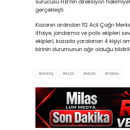
sürücüsü H.B’nin direksiyon hakimiye
gerçekleşti.
Kazanın ardından 112 Acil Çağrı Merke
itfaiye, jandarma ve polis ekipleri sev
ekipleri, kazada yaralanan 4 kişiyi a
birinin durumunun ağır olduğu bildiril
ASAYIŞ
KAZA
MILAS
YARALI