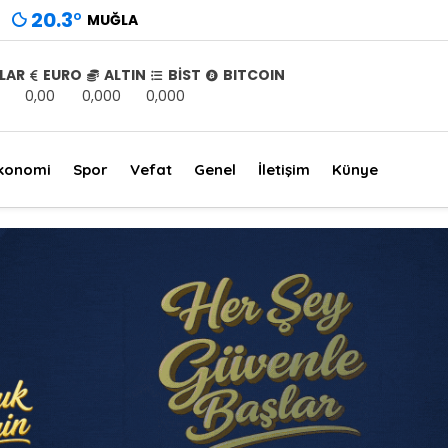
20.3
°
MUĞLA
LAR
EURO
ALTIN
BİST
BITCOIN
0,00
0,000
0,000
konomi
Spor
Vefat
Genel
İletişim
Künye