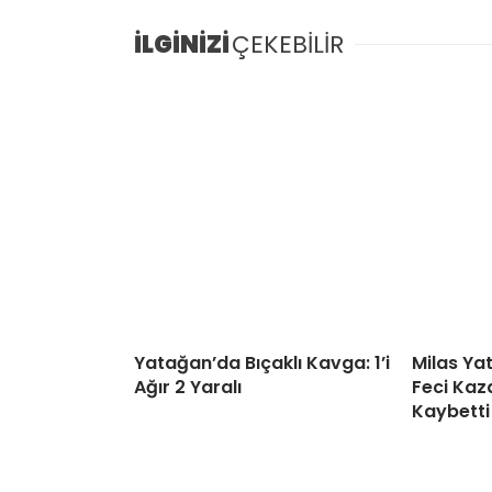
İLGİNİZİ
ÇEKEBİLİR
Yatağan’da Bıçaklı Kavga: 1’i
Milas Ya
Ağır 2 Yaralı
Feci Kaza
Kaybetti