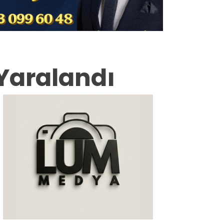
Milas
Muğla’dan
Asayiş
 Yaralandı
Gündem
Ekonomi
Spor
Vefat
Genel
İletişim
Künye