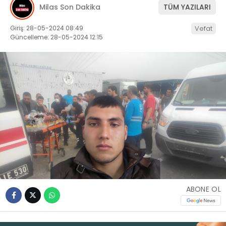
Milas Son Dakika
TÜM YAZILARI
İLETIŞIM
Giriş: 28-05-2024 08:49
Vefat
Güncelleme: 28-05-2024 12:15
KÜNYE
WhatsApp
İhbar Hattı
Facebook
ABONE OL
Instagram