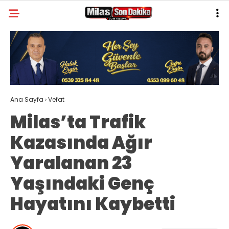
28.1
°
MUĞLA
GALERİ
VİDEO
YAZARLAR
MILAS
Ana Sayfa
›
Vefat
MUĞLA’DAN
Milas’ta Trafik
ASAYIŞ
Kazasında Ağır
GÜNDEM
Yaralanan 23
EKONOMI
Yaşındaki Genç
SPOR
Hayatını Kaybetti
VEFAT
GENEL