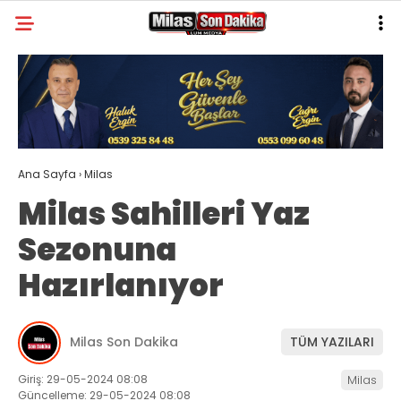
22.1
°
MUĞLA
GALERİ
VİDEO
YAZARLAR
MILAS
Ana Sayfa
›
Milas
MUĞLA’DAN
Milas Sahilleri Yaz
ASAYIŞ
Sezonuna
GÜNDEM
Hazırlanıyor
EKONOMI
SPOR
Milas Son Dakika
TÜM YAZILARI
VEFAT
Giriş: 29-05-2024 08:08
Milas
Güncelleme: 29-05-2024 08:08
GENEL