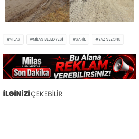
MILAS
MILAS BELEDIYESI
SAHIL
YAZ SEZONU
İLGİNİZİ
ÇEKEBİLİR