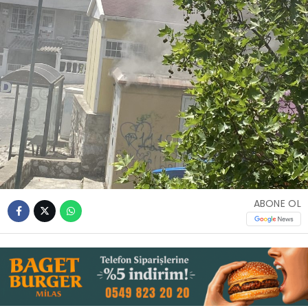
İLETIŞIM
KÜNYE
WhatsApp
İhbar Hattı
Facebook
ABONE OL
Instagram