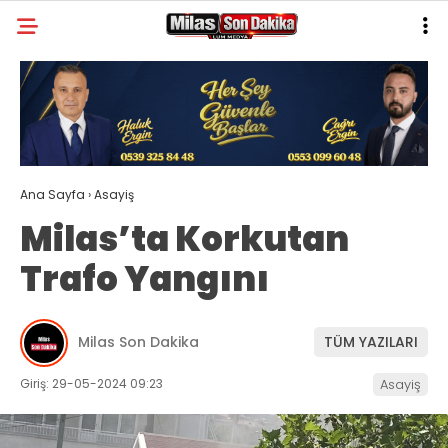
29.3
°
MUĞLA
GALERİ
VİDEO
YAZARLAR
MILAS
Ana Sayfa
›
Asayiş
MUĞLA’DAN
Milas’ta Korkutan
ASAYIŞ
Trafo Yangını
GÜNDEM
EKONOMI
Milas Son Dakika
TÜM YAZILARI
SPOR
Giriş: 29-05-2024 09:23
Asayiş
VEFAT
GENEL