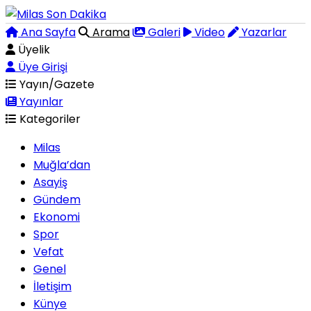
Ana Sayfa
Arama
Galeri
Video
Yazarlar
Üyelik
Üye Girişi
Yayın/Gazete
Yayınlar
Kategoriler
Milas
Muğla’dan
Asayiş
Gündem
Ekonomi
Spor
Vefat
Genel
İletişim
Künye