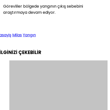
Görevliler bölgede yangının çıkış sebebini
araştırmaya devam ediyor.
asayiş
Milas
Yangın
İLGİNİZİ
ÇEKEBİLİR