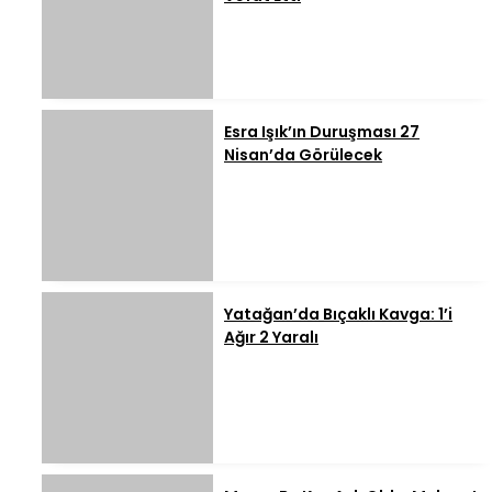
Esra Işık’ın Duruşması 27
Nisan’da Görülecek
Yatağan’da Bıçaklı Kavga: 1’i
Ağır 2 Yaralı