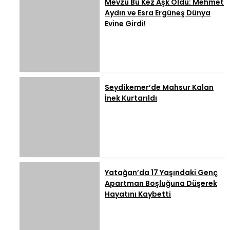
Mevzu Bu Kez Aşk Oldu: Mehmet
Aydın ve Esra Ergüneş Dünya
Evine Girdi!
Seydikemer’de Mahsur Kalan
İnek Kurtarıldı
Yatağan’da 17 Yaşındaki Genç
Apartman Boşluğuna Düşerek
Hayatını Kaybetti