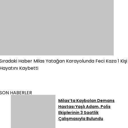
Sıradaki Haber
Milas Yatağan Karayolunda Feci Kaza 1 Kişi
Hayatını Kaybetti
SON HABERLER
Milas’ta Kaybolan Demans
Hastası Yaşlı Adam, Polis
Ekiplerinin 3 Saatlik
Çalışmasıyla Bulundu