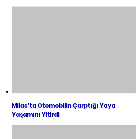
Milas’ta Otomobilin Çarptığı Yaya
Yaşamını Yitirdi