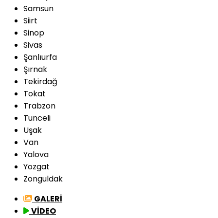
Samsun
Siirt
Sinop
Sivas
Şanlıurfa
Şırnak
Tekirdağ
Tokat
Trabzon
Tunceli
Uşak
Van
Yalova
Yozgat
Zonguldak
GALERİ
VİDEO