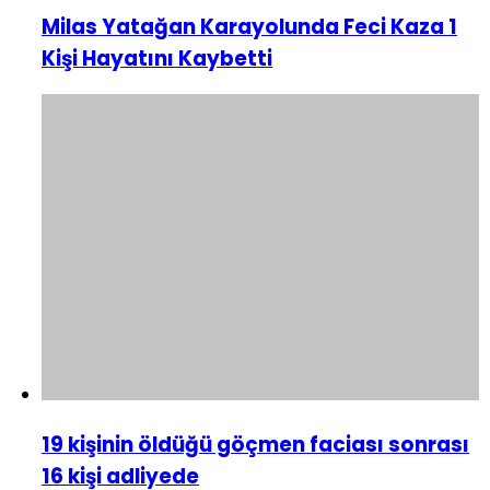
Milas Yatağan Karayolunda Feci Kaza 1
Kişi Hayatını Kaybetti
19 kişinin öldüğü göçmen faciası sonrası
16 kişi adliyede