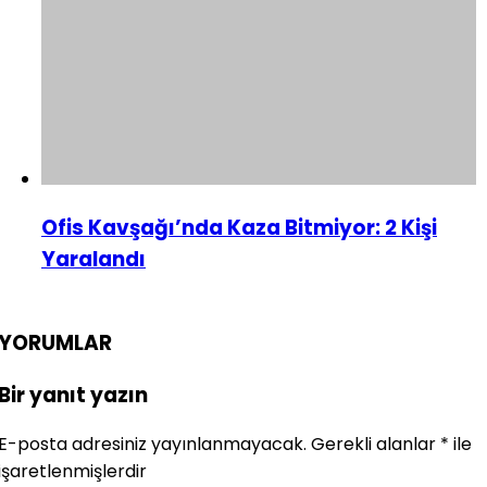
Ofis Kavşağı’nda Kaza Bitmiyor: 2 Kişi
Yaralandı
YORUMLAR
Bir yanıt yazın
E-posta adresiniz yayınlanmayacak.
Gerekli alanlar
*
ile
işaretlenmişlerdir