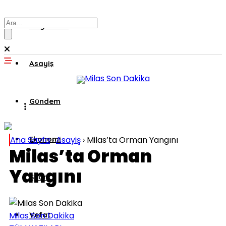
Muğla’dan
Asayiş
Gündem
Ana Sayfa
Ekonomi
›
Asayiş
›
Milas’ta Orman Yangını
Milas’ta Orman
Yangını
Spor
Milas Son Dakika
Vefat