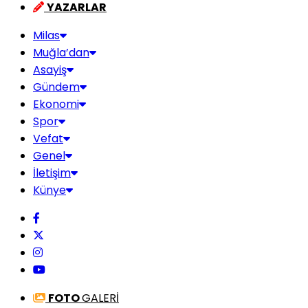
YAZARLAR
Milas
Muğla’dan
Asayiş
Gündem
Ekonomi
Spor
Vefat
Genel
İletişim
Künye
FOTO
GALERİ