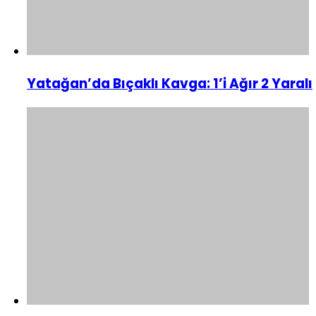
Yatağan’da Bıçaklı Kavga: 1’i Ağır 2 Yaralı