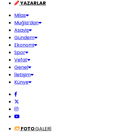
YAZARLAR
Milas
Muğla’dan
Asayiş
Gündem
Ekonomi
Spor
Vefat
Genel
İletişim
Künye
FOTO
GALERİ