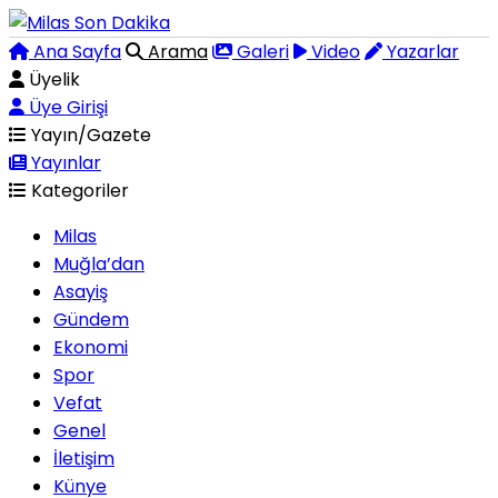
Ana Sayfa
Arama
Galeri
Video
Yazarlar
Üyelik
Üye Girişi
Yayın/Gazete
Yayınlar
Kategoriler
Milas
Muğla’dan
Asayiş
Gündem
Ekonomi
Spor
Vefat
Genel
İletişim
Künye