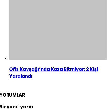
Ofis Kavşağı’nda Kaza Bitmiyor: 2 Kişi
Yaralandı
YORUMLAR
Bir yanıt yazın