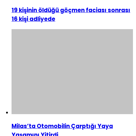
19 kişinin öldüğü göçmen faciası sonrası
16 kişi adliyede
Milas’ta Otomobilin Çarptığı Yaya
Yaşamını Yitirdi