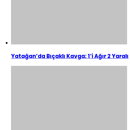
Yatağan’da Bıçaklı Kavga: 1’i Ağır 2 Yaralı