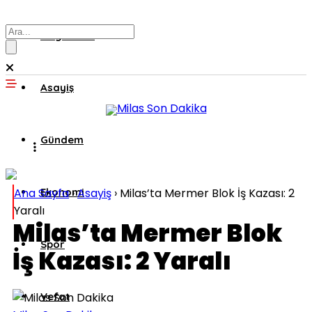
Muğla’dan
Asayiş
Gündem
Ana Sayfa
Ekonomi
›
Asayiş
›
Milas’ta Mermer Blok İş Kazası: 2
Yaralı
Milas’ta Mermer Blok
Spor
İş Kazası: 2 Yaralı
Vefat