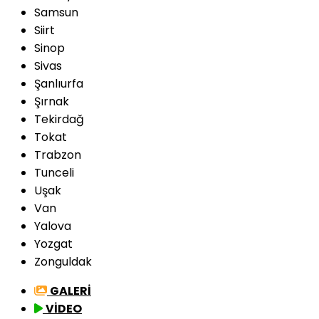
Samsun
Siirt
Sinop
Sivas
Şanlıurfa
Şırnak
Tekirdağ
Tokat
Trabzon
Tunceli
Uşak
Van
Yalova
Yozgat
Zonguldak
GALERİ
VİDEO