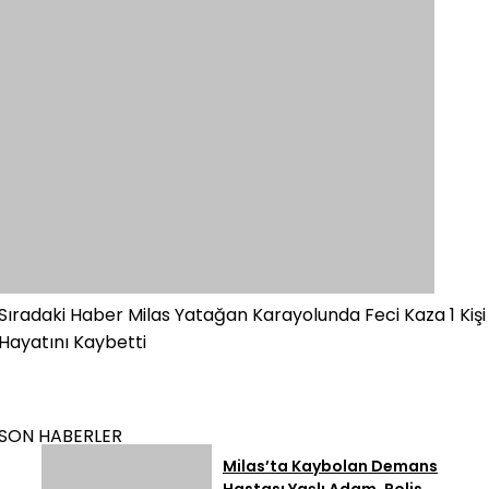
Sıradaki Haber
Milas Yatağan Karayolunda Feci Kaza 1 Kişi
Hayatını Kaybetti
SON HABERLER
Milas’ta Kaybolan Demans