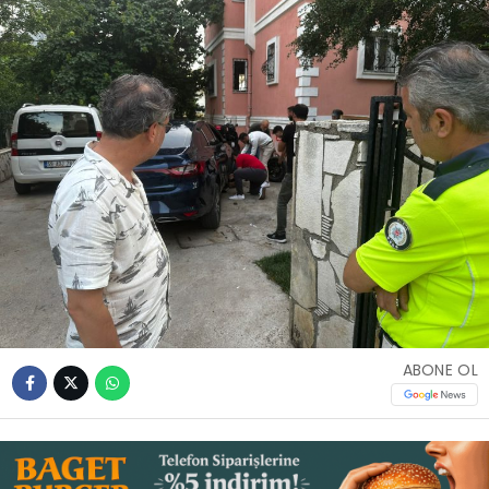
İLETIŞIM
KÜNYE
WhatsApp
İhbar Hattı
Facebook
ABONE OL
Instagram