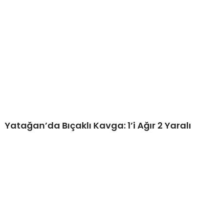
Yatağan’da Bıçaklı Kavga: 1’i Ağır 2 Yaralı