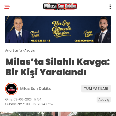
22.8
°
MUĞLA
GALERİ
VİDEO
YAZARLAR
MILAS
Ana Sayfa
›
Asayiş
MUĞLA’DAN
Milas’ta Silahlı Kavga:
ASAYIŞ
Bir Kişi Yaralandı
GÜNDEM
EKONOMI
Milas Son Dakika
TÜM YAZILARI
SPOR
Giriş: 03-06-2024 17:54
Asayiş
Güncelleme: 03-06-2024 17:57
VEFAT
GENEL