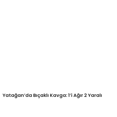
Yatağan’da Bıçaklı Kavga: 1’i Ağır 2 Yaralı