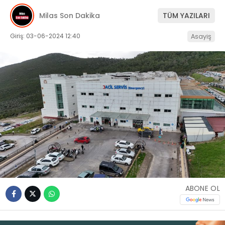
Milas Son Dakika
TÜM YAZILARI
İLETIŞIM
Giriş: 03-06-2024 12:40
Asayiş
KÜNYE
WhatsApp
İhbar Hattı
Facebook
ABONE OL
Instagram