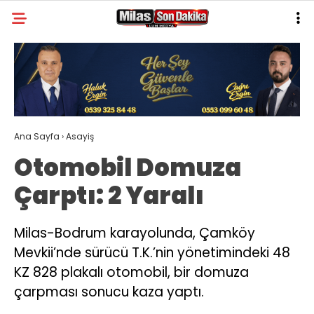
30.4
°
MUĞLA
GALERİ
VİDEO
YAZARLAR
MILAS
Ana Sayfa
›
Asayiş
MUĞLA’DAN
Otomobil Domuza
ASAYIŞ
Çarptı: 2 Yaralı
GÜNDEM
EKONOMI
Milas-Bodrum karayolunda, Çamköy
Mevkii’nde sürücü T.K.’nin yönetimindeki 48
SPOR
KZ 828 plakalı otomobil, bir domuza
VEFAT
çarpması sonucu kaza yaptı.
GENEL