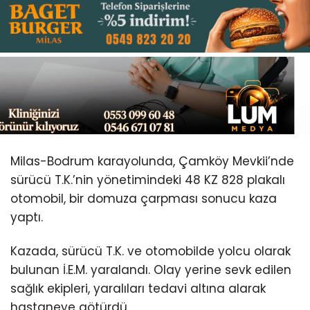
Youtube
Milas-Bodrum karayolunda, Çamköy Mevkii’nde
sürücü T.K.’nin yönetimindeki 48 KZ 828 plakalı
otomobil, bir domuza çarpması sonucu kaza
yaptı.
Kazada, sürücü T.K. ve otomobilde yolcu olarak
bulunan İ.E.M. yaralandı. Olay yerine sevk edilen
sağlık ekipleri, yaralıları tedavi altına alarak
hastaneye götürdü.