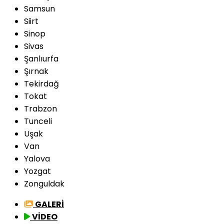
Samsun
Siirt
Sinop
Sivas
Şanlıurfa
Şırnak
Tekirdağ
Tokat
Trabzon
Tunceli
Uşak
Van
Yalova
Yozgat
Zonguldak
GALERİ
VİDEO