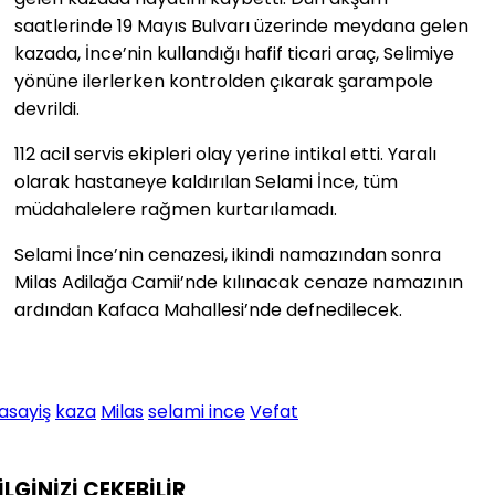
saatlerinde 19 Mayıs Bulvarı üzerinde meydana gelen
kazada, İnce’nin kullandığı hafif ticari araç, Selimiye
yönüne ilerlerken kontrolden çıkarak şarampole
devrildi.
112 acil servis ekipleri olay yerine intikal etti. Yaralı
olarak hastaneye kaldırılan Selami İnce, tüm
müdahalelere rağmen kurtarılamadı.
Selami İnce’nin cenazesi, ikindi namazından sonra
Milas Adilağa Camii’nde kılınacak cenaze namazının
ardından Kafaca Mahallesi’nde defnedilecek.
asayiş
kaza
Milas
selami ince
Vefat
İLGİNİZİ
ÇEKEBİLİR