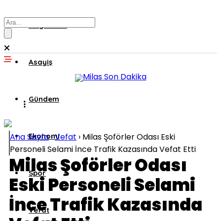
Muğla’dan
Asayiş
Gündem
Ana Sayfa
Ekonomi
›
Vefat
›
Milas Şoförler Odası Eski
Personeli Selami İnce Trafik Kazasında Vefat Etti
Milas Şoförler Odası
Spor
Eski Personeli Selami
İnce Trafik Kazasında
Vefat