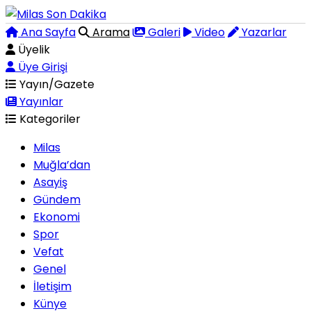
Ana Sayfa
Arama
Galeri
Video
Yazarlar
Üyelik
Üye Girişi
Yayın/Gazete
Yayınlar
Kategoriler
Milas
Muğla’dan
Asayiş
Gündem
Ekonomi
Spor
Vefat
Genel
İletişim
Künye