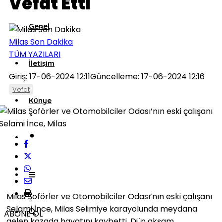
Vefat Etti
Genel
Milas Son Dakika
TÜM YAZILARI
İletişim
Giriş: 17-06-2024 12:11
Güncelleme: 17-06-2024 12:16
Vefat
Künye
Milas Şoförler ve Otomobilciler Odası’nın eski çalışanı
Selami İnce, Milas Selimiye karayolunda meydana
ABONE OL
gelen kazada hayatını kaybetti. Dün akşam