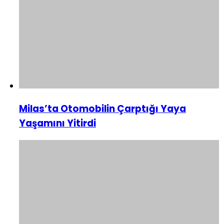
Milas’ta Otomobilin Çarptığı Yaya
Yaşamını Yitirdi