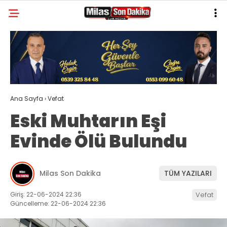
22
°
MUĞLA
GALERİ
VİDEO
YAZARLAR
MILAS
Ana Sayfa
›
Vefat
MUĞLA’DAN
Eski Muhtarın Eşi
ASAYIŞ
Evinde Ölü Bulundu
GÜNDEM
EKONOMI
Milas Son Dakika
TÜM YAZILARI
SPOR
Giriş: 22-06-2024 22:36
Vefat
Güncelleme: 22-06-2024 22:36
VEFAT
GENEL