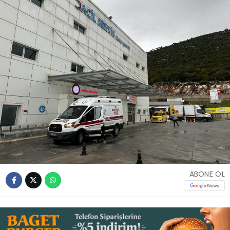
İLETIŞIM
KÜNYE
WhatsApp
İhbar Hattı
Facebook
ABONE OL
Instagram