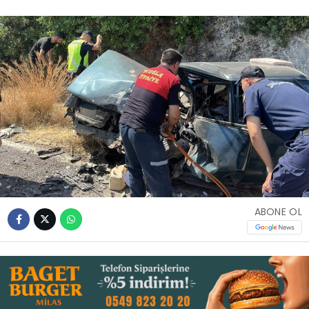
İLETIŞIM
KÜNYE
WhatsApp
İhbar Hattı
Facebook
ABONE OL
Instagram