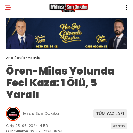
26.6
°
MUĞLA
GALERİ
VİDEO
YAZARLAR
MILAS
Ana Sayfa
›
Asayiş
MUĞLA’DAN
Ören-Milas Yolunda
ASAYIŞ
Feci Kaza: 1 Ölü, 5
GÜNDEM
Yaralı
EKONOMI
SPOR
Milas Son Dakika
TÜM YAZILARI
VEFAT
Giriş: 25-06-2024 14:58
Asayiş
Güncelleme: 02-07-2024 08:24
GENEL