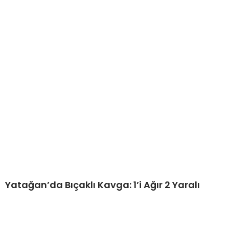
Yatağan’da Bıçaklı Kavga: 1’i Ağır 2 Yaralı