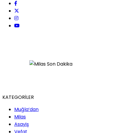
KATEGORİLER
Muğla’dan
Milas
Asayiş
Vefat