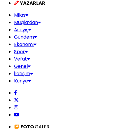
YAZARLAR
Milas
Muğla’dan
Asayiş
Gündem
Ekonomi
Spor
Vefat
Genel
İletişim
Künye
FOTO
GALERİ