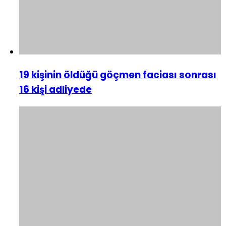
19 kişinin öldüğü göçmen faciası sonrası
16 kişi adliyede