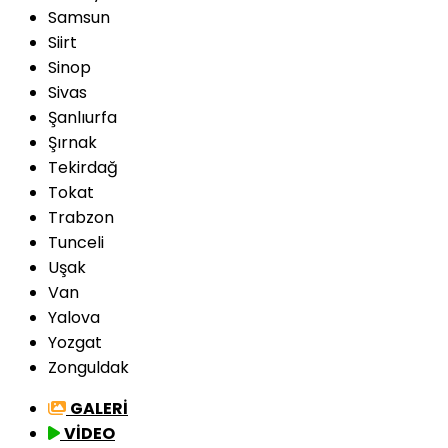
Samsun
Siirt
Sinop
Sivas
Şanlıurfa
Şırnak
Tekirdağ
Tokat
Trabzon
Tunceli
Uşak
Van
Yalova
Yozgat
Zonguldak
GALERİ
VİDEO