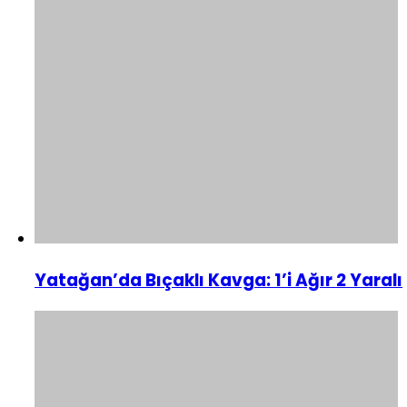
Yatağan’da Bıçaklı Kavga: 1’i Ağır 2 Yaralı