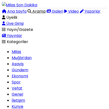
Ana Sayfa
Arama
Galeri
Video
Yazarlar
Üyelik
Üye Girişi
Yayın/Gazete
Yayınlar
Kategoriler
Milas
Muğla’dan
Asayiş
Gündem
Ekonomi
Spor
Vefat
Genel
İletişim
Künye