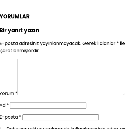
YORUMLAR
Bir yanıt yazın
E-posta adresiniz yayınlanmayacak.
Gerekli alanlar
*
ile
işaretlenmişlerdir
Yorum
*
Ad
*
E-posta
*
Daha sonraki yorumlarımda kullanılması için adım, e-