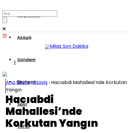
Muğla’dan
Asayiş
Gündem
Ana Sayfa
Ekonomi
›
Asayiş
›
Hacıabdi Mahallesi’nde Korkutan
Yangın
Hacıabdi
Spor
Mahallesi’nde
Korkutan Yangın
Vefat