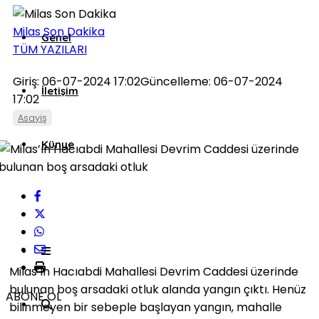
Milas Son Dakika
Genel
TÜM YAZILARI
Giriş: 06-07-2024 17:02
Güncelleme: 06-07-2024
İletişim
17:02
Asayiş
Künye
Milas’ın Hacıabdi Mahallesi Devrim Caddesi üzerinde
bulunan boş arsadaki otluk alanda yangın çıktı. Henüz
ABONE OL
bilinmeyen bir sebeple başlayan yangın, mahalle