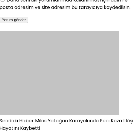
posta adresim ve site adresim bu tarayıcıya kaydedilsin.
Sıradaki Haber
Milas Yatağan Karayolunda Feci Kaza 1 Kişi
Hayatını Kaybetti