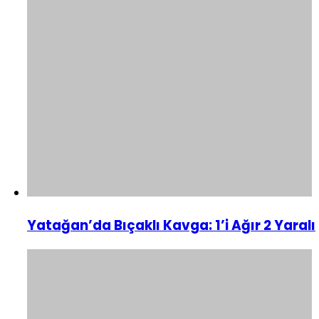
Yatağan’da Bıçaklı Kavga: 1’i Ağır 2 Yaralı