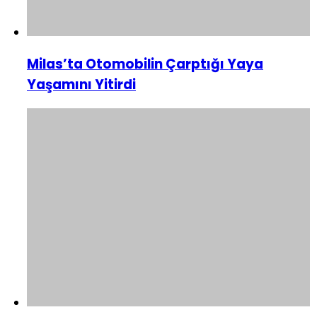
Milas’ta Otomobilin Çarptığı Yaya
Yaşamını Yitirdi