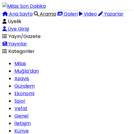
Ana Sayfa
Arama
Galeri
Video
Yazarlar
Üyelik
Üye Girişi
Yayın/Gazete
Yayınlar
Kategoriler
Milas
Muğla’dan
Asayiş
Gündem
Ekonomi
Spor
Vefat
Genel
İletişim
Künye