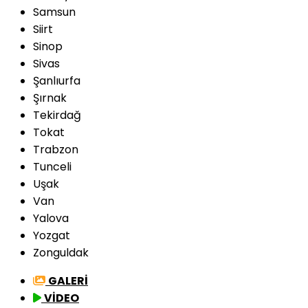
Samsun
Siirt
Sinop
Sivas
Şanlıurfa
Şırnak
Tekirdağ
Tokat
Trabzon
Tunceli
Uşak
Van
Yalova
Yozgat
Zonguldak
GALERİ
VİDEO