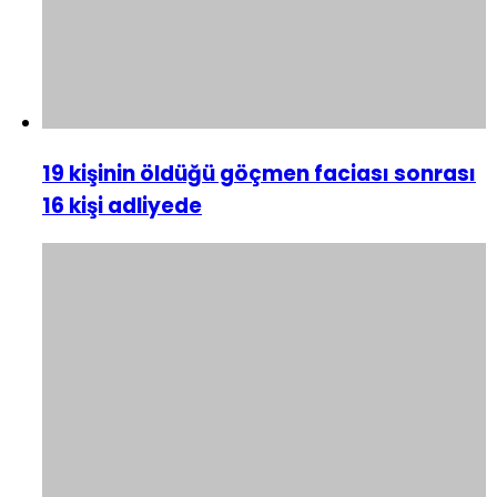
19 kişinin öldüğü göçmen faciası sonrası
16 kişi adliyede