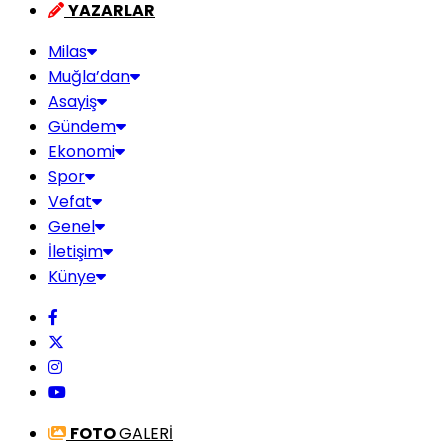
YAZARLAR
Milas
Muğla’dan
Asayiş
Gündem
Ekonomi
Spor
Vefat
Genel
İletişim
Künye
FOTO
GALERİ