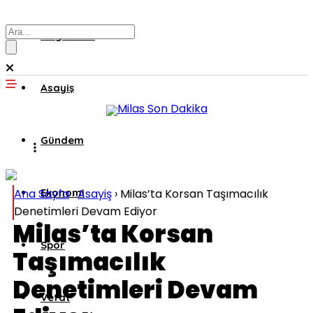
Muğla’dan
Asayiş
Gündem
Ana Sayfa
Ekonomi
›
Asayiş
›
Milas’ta Korsan Taşımacılık
Denetimleri Devam Ediyor
Milas’ta Korsan
Spor
Taşımacılık
Denetimleri Devam
Vefat