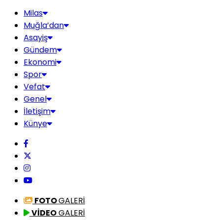
Milas
Muğla’dan
Asayiş
Gündem
Ekonomi
Spor
Vefat
Genel
İletişim
Künye
FOTO
GALERİ
VİDEO
GALERİ