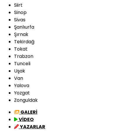
Siirt
Sinop
Sivas
Şanlıurfa
Şırnak
Tekirdağ
Tokat
Trabzon
Tunceli
Uşak
Van
Yalova
Yozgat
Zonguldak
GALERİ
VİDEO
YAZARLAR