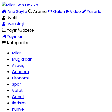
Ana Sayfa
Arama
Galeri
Video
Yazarlar
Üyelik
Üye Girişi
Yayın/Gazete
Yayınlar
Kategoriler
Milas
Muğla’dan
Asayiş
Gündem
Ekonomi
Spor
Vefat
Genel
İletişim
Künye