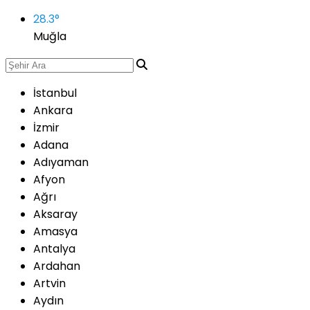
28.3
°
Muğla
İstanbul
Ankara
İzmir
Adana
Adıyaman
Afyon
Ağrı
Aksaray
Amasya
Antalya
Ardahan
Artvin
Aydın