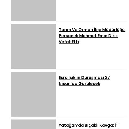
Tarım Ve Orman İlçe Müdürlüğü
Personeli Mehmet Emin Dirik
Vefat Etti
Esra Işık’ın Duruşması 27
Nisan’da Görülecek
Yatağan’da Bıçaklı Kavga: 1’i