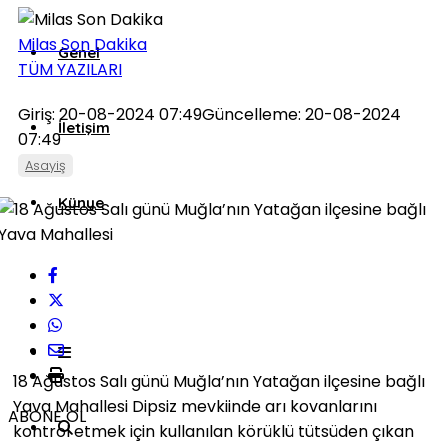
Milas Son Dakika
Genel
TÜM YAZILARI
Giriş: 20-08-2024 07:49
Güncelleme: 20-08-2024
İletişim
07:49
Asayiş
Künye
18 Ağustos Salı günü Muğla’nın Yatağan ilçesine bağlı
Yava Mahallesi Dipsiz mevkiinde arı kovanlarını
ABONE OL
kontrol etmek için kullanılan körüklü tütsüden çıkan