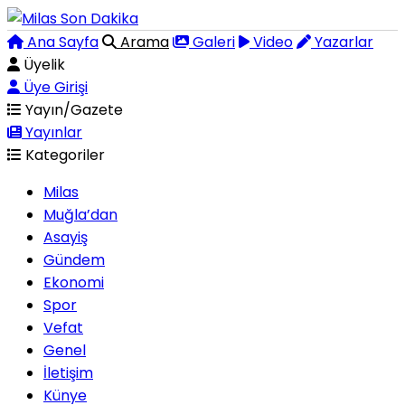
Ana Sayfa
Arama
Galeri
Video
Yazarlar
Üyelik
Üye Girişi
Yayın/Gazete
Yayınlar
Kategoriler
Milas
Muğla’dan
Asayiş
Gündem
Ekonomi
Spor
Vefat
Genel
İletişim
Künye