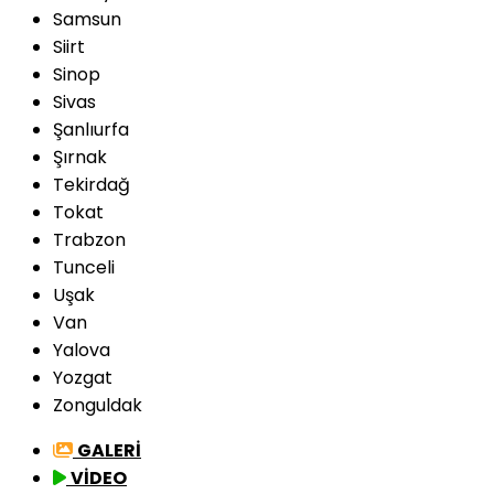
Samsun
Siirt
Sinop
Sivas
Şanlıurfa
Şırnak
Tekirdağ
Tokat
Trabzon
Tunceli
Uşak
Van
Yalova
Yozgat
Zonguldak
GALERİ
VİDEO