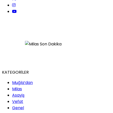
KATEGORİLER
Muğla’dan
Milas
Asayiş
Vefat
Genel