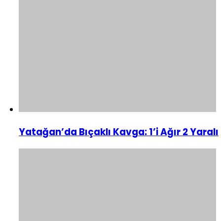
Yatağan’da Bıçaklı Kavga: 1’i Ağır 2 Yaralı