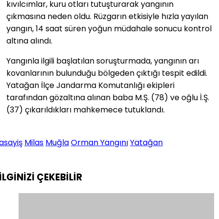
kıvılcımlar, kuru otları tutuşturarak yangının
çıkmasına neden oldu. Rüzgarın etkisiyle hızla yayılan
yangın, 14 saat süren yoğun müdahale sonucu kontrol
altına alındı.
Yangınla ilgili başlatılan soruşturmada, yangının arı
kovanlarının bulunduğu bölgeden çıktığı tespit edildi.
Yatağan İlçe Jandarma Komutanlığı ekipleri
tarafından gözaltına alınan baba M.Ş. (78) ve oğlu İ.Ş.
(37) çıkarıldıkları mahkemece tutuklandı.
asayiş
Milas
Muğla
Orman Yangını
Yatağan
İLGİNİZİ
ÇEKEBİLİR