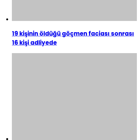
19 kişinin öldüğü göçmen faciası sonrası
16 kişi adliyede