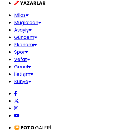
YAZARLAR
Milas
Muğla’dan
Asayiş
Gündem
Ekonomi
Spor
Vefat
Genel
İletişim
Künye
FOTO
GALERİ