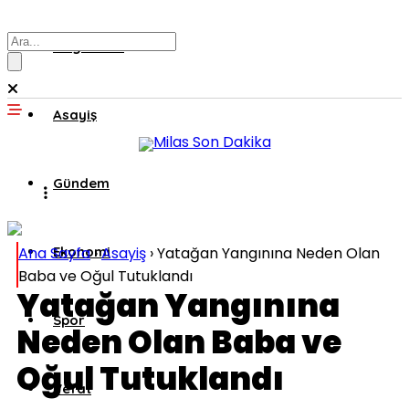
Muğla’dan
Asayiş
Gündem
Ana Sayfa
Ekonomi
›
Asayiş
›
Yatağan Yangınına Neden Olan
Baba ve Oğul Tutuklandı
Yatağan Yangınına
Spor
Neden Olan Baba ve
Oğul Tutuklandı
Vefat