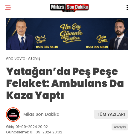
21.3
°
MUĞLA
GALERİ
VİDEO
YAZARLAR
MILAS
Ana Sayfa
›
Asayiş
MUĞLA’DAN
Yatağan’da Peş Peşe
ASAYIŞ
Felaket: Ambulans Da
GÜNDEM
Kaza Yaptı
EKONOMI
SPOR
Milas Son Dakika
TÜM YAZILARI
VEFAT
Giriş: 01-09-2024 20:02
Asayiş
Güncelleme: 01-09-2024 20:02
GENEL