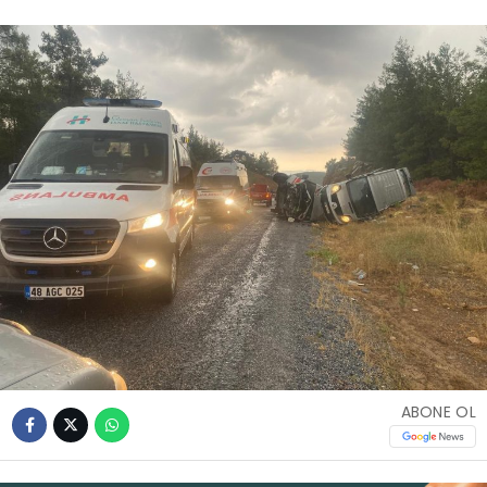
İLETIŞIM
KÜNYE
WhatsApp
İhbar Hattı
Facebook
ABONE OL
Instagram