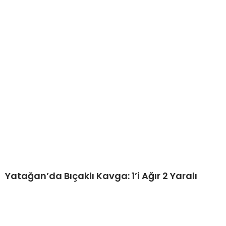
Yatağan’da Bıçaklı Kavga: 1’i Ağır 2 Yaralı