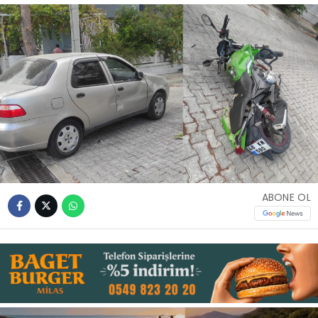
İLETIŞIM
KÜNYE
WhatsApp
İhbar Hattı
ABONE OL
Facebook
Instagram