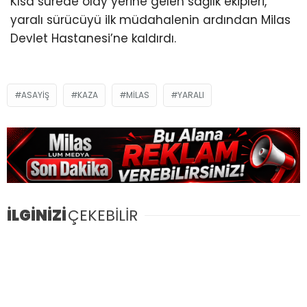
Kısa sürede olay yerine gelen sağlık ekipleri,
yaralı sürücüyü ilk müdahalenin ardından Milas
Devlet Hastanesi’ne kaldırdı.
ASAYIŞ
KAZA
MILAS
YARALI
İLGİNİZİ
ÇEKEBİLİR