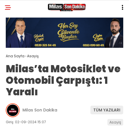
21.3
°
MUĞLA
GALERİ
VİDEO
YAZARLAR
MILAS
Ana Sayfa
›
Asayiş
MUĞLA’DAN
Milas’ta Motosiklet ve
ASAYIŞ
Otomobil Çarpıştı: 1
GÜNDEM
Yaralı
EKONOMI
SPOR
Milas Son Dakika
TÜM YAZILARI
VEFAT
Giriş: 02-09-2024 15:07
Asayiş
GENEL