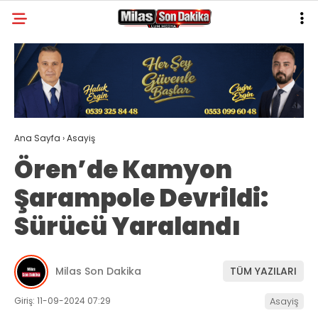
23.4
°
MUĞLA
GALERİ
VİDEO
YAZARLAR
MILAS
Ana Sayfa
›
Asayiş
MUĞLA’DAN
Ören’de Kamyon
ASAYIŞ
Şarampole Devrildi:
GÜNDEM
Sürücü Yaralandı
EKONOMI
SPOR
Milas Son Dakika
TÜM YAZILARI
VEFAT
Giriş: 11-09-2024 07:29
Asayiş
GENEL