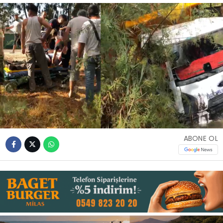
İLETIŞIM
KÜNYE
WhatsApp
İhbar Hattı
ABONE OL
Facebook
Instagram