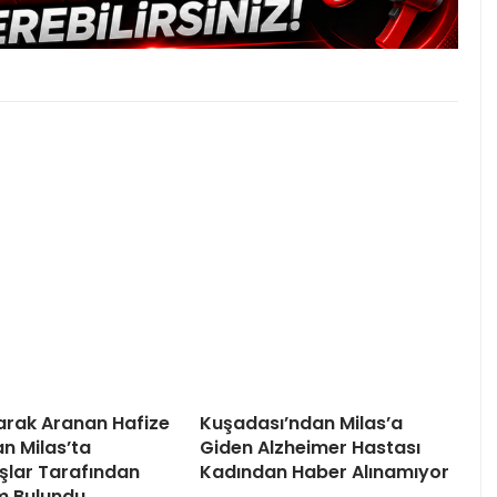
arak Aranan Hafize
Kuşadası’ndan Milas’a
 Milas’ta
Giden Alzheimer Hastası
lar Tarafından
Kadından Haber Alınamıyor
m Bulundu