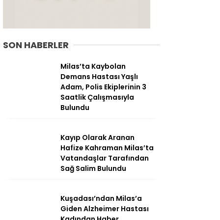
SON HABERLER
Milas’ta Kaybolan
Demans Hastası Yaşlı
Adam, Polis Ekiplerinin 3
Saatlik Çalışmasıyla
Bulundu
Kayıp Olarak Aranan
Hafize Kahraman Milas’ta
WhatsApp
Vatandaşlar Tarafından
İhbar Hattı
Sağ Salim Bulundu
Kuşadası’ndan Milas’a
Giden Alzheimer Hastası
Facebook
Kadından Haber