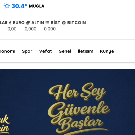
30.4
°
MUĞLA
LAR
EURO
ALTIN
BİST
BITCOIN
0,00
0,000
0,000
konomi
Spor
Vefat
Genel
İletişim
Künye