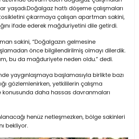
lar yaşadı.Doğalgaz hattı döşeme çalışmaları
sikletini çıkarmaya çalışan apartman sakini,
ğını ifade ederek mağduriyetini dile getirdi.
rtman sakini, “Doğalgazın gelmesine
aşlamadan önce bilgilendirilmiş olmayı dilerdik.
um, bu da mağduriyete neden oldu.” dedi.
inde yaygınlaşmaya başlamasıyla birlikte bazı
ı gözlemlenirken, yetkililerin çalışma
rme konusunda daha hassas davranmaları
lanacağı henüz netleşmezken, bölge sakinleri
 bekliyor.