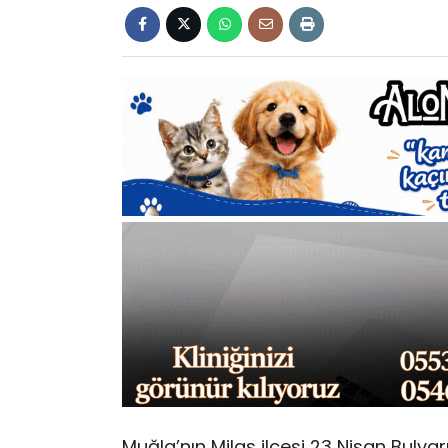
Muğla’nın Milas ilçesi 23 Nisan Bulv