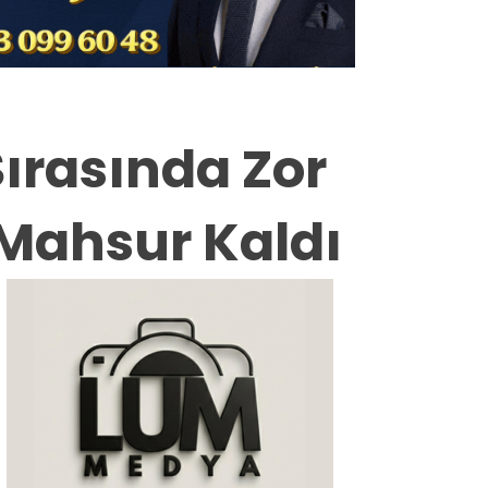
Milas
Muğla’dan
Asayiş
Sırasında Zor
Gündem
 Mahsur Kaldı
Ekonomi
Spor
Vefat
Genel
İletişim
Künye