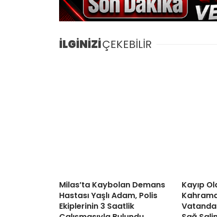
İLGİNİZİ
ÇEKEBİLİR
Milas’ta Kaybolan Demans
Kayıp Ol
Hastası Yaşlı Adam, Polis
Kahraman
Ekiplerinin 3 Saatlik
Vatandaş
Çalışmasıyla Bulundu
Sağ Sali