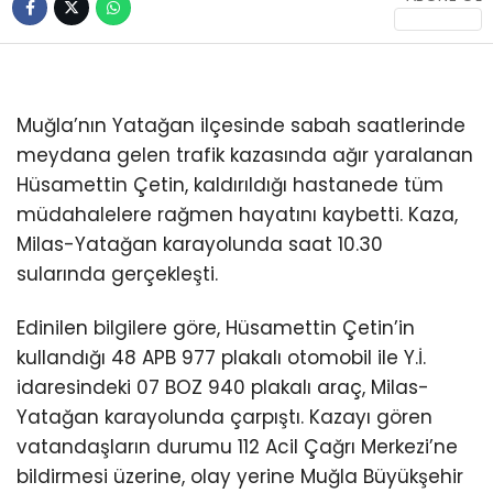
İLETIŞIM
KÜNYE
Muğla’nın Yatağan ilçesinde sabah saatlerinde
meydana gelen trafik kazasında ağır yaralanan
WhatsApp
Hüsamettin Çetin, kaldırıldığı hastanede tüm
İhbar Hattı
müdahalelere rağmen hayatını kaybetti. Kaza,
Milas-Yatağan karayolunda saat 10.30
sularında gerçekleşti.
Facebook
Edinilen bilgilere göre, Hüsamettin Çetin’in
kullandığı 48 APB 977 plakalı otomobil ile Y.İ.
idaresindeki 07 BOZ 940 plakalı araç, Milas-
Yatağan karayolunda çarpıştı. Kazayı gören
Instagram
vatandaşların durumu 112 Acil Çağrı Merkezi’ne
bildirmesi üzerine, olay yerine Muğla Büyükşehir