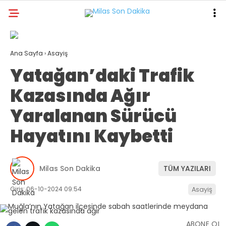
30.5
°
MUĞLA
Ana Sayfa
›
Asayiş
GALERİ
VİDEO
YAZARLAR
Yatağan’daki Trafik
MILAS
Kazasında Ağır
MUĞLA’DAN
Yaralanan Sürücü
ASAYIŞ
Hayatını Kaybetti
GÜNDEM
EKONOMI
Milas Son Dakika
TÜM YAZILARI
SPOR
Giriş: 06-10-2024 09:54
Asayiş
VEFAT
ABONE OL
GENEL