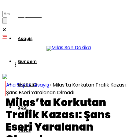
Muğla’dan
Asayiş
Gündem
Ana Sayfa
Ekonomi
›
Asayiş
›
Milas’ta Korkutan Trafik Kazası:
Şans Eseri Yaralanan Olmadı
Milas’ta Korkutan
Spor
Trafik Kazası: Şans
Eseri Yaralanan
Vefat