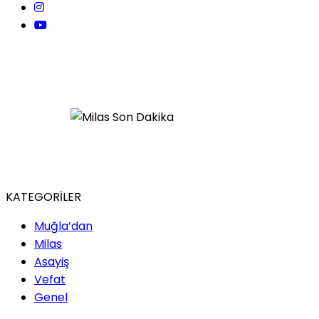
KATEGORİLER
Muğla’dan
Milas
Asayiş
Vefat
Genel