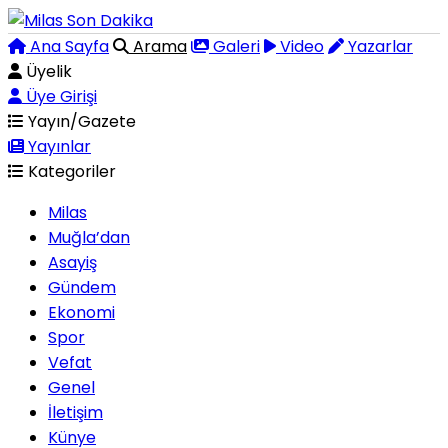
Ana Sayfa
Arama
Galeri
Video
Yazarlar
Üyelik
Üye Girişi
Yayın/Gazete
Yayınlar
Kategoriler
Milas
Muğla’dan
Asayiş
Gündem
Ekonomi
Spor
Vefat
Genel
İletişim
Künye