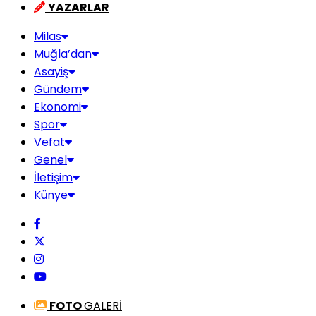
YAZARLAR
Milas
Muğla’dan
Asayiş
Gündem
Ekonomi
Spor
Vefat
Genel
İletişim
Künye
FOTO
GALERİ