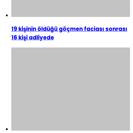
19 kişinin öldüğü göçmen faciası sonrası
16 kişi adliyede