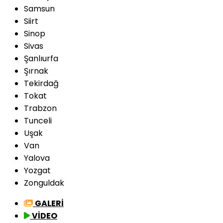
Samsun
Siirt
Sinop
Sivas
Şanlıurfa
Şırnak
Tekirdağ
Tokat
Trabzon
Tunceli
Uşak
Van
Yalova
Yozgat
Zonguldak
GALERİ
VİDEO