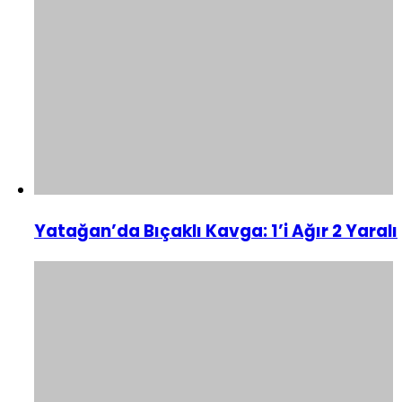
Yatağan’da Bıçaklı Kavga: 1’i Ağır 2 Yaralı