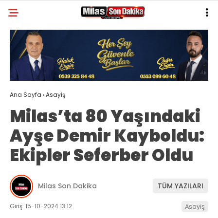
21
°
MUĞLA
GALERİ
VİDEO
YAZARLAR
MILAS
Ana Sayfa
›
Asayiş
MUĞLA’DAN
Milas’ta 80 Yaşındaki
ASAYIŞ
Ayşe Demir Kayboldu:
GÜNDEM
Ekipler Seferber Oldu
EKONOMI
SPOR
Milas Son Dakika
TÜM YAZILARI
VEFAT
Giriş: 15-10-2024 13:12
Asayiş
GENEL