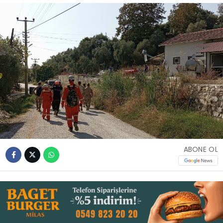
İLETIŞIM
KÜNYE
WhatsApp
İhbar Hattı
Facebook
ABONE OL
Instagram