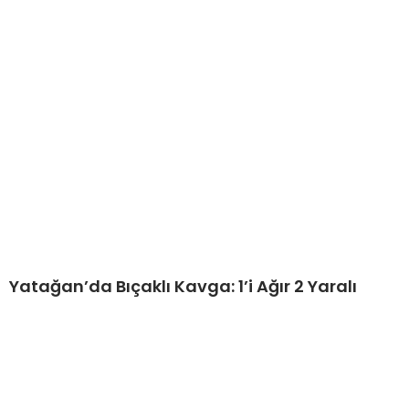
Yatağan’da Bıçaklı Kavga: 1’i Ağır 2 Yaralı