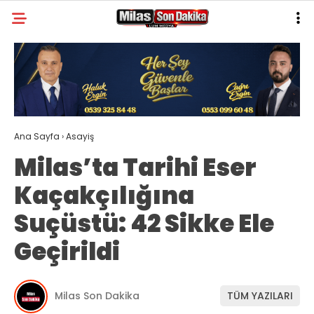
28.8
°
MUĞLA
GALERİ
VİDEO
YAZARLAR
MILAS
Ana Sayfa
›
Asayiş
MUĞLA’DAN
Milas’ta Tarihi Eser
ASAYIŞ
Kaçakçılığına
GÜNDEM
Suçüstü: 42 Sikke Ele
EKONOMI
Geçirildi
SPOR
VEFAT
Milas Son Dakika
TÜM YAZILARI
GENEL