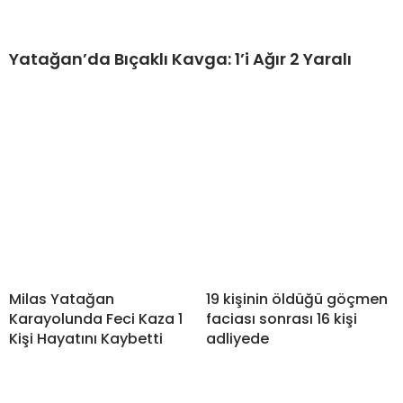
Yatağan’da Bıçaklı Kavga: 1’i Ağır 2 Yaralı
Milas Yatağan
19 kişinin öldüğü göçmen
Karayolunda Feci Kaza 1
faciası sonrası 16 kişi
Kişi Hayatını Kaybetti
adliyede