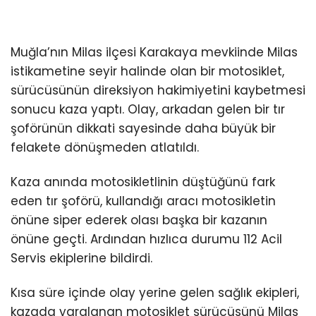
İLETIŞIM
Muğla’nın Milas ilçesi Karakaya mevkiinde Milas
KÜNYE
istikametine seyir halinde olan bir motosiklet,
sürücüsünün direksiyon hakimiyetini kaybetmesi
sonucu kaza yaptı. Olay, arkadan gelen bir tır
WhatsApp
İhbar Hattı
şoförünün dikkati sayesinde daha büyük bir
felakete dönüşmeden atlatıldı.
Kaza anında motosikletlinin düştüğünü fark
Facebook
eden tır şoförü, kullandığı aracı motosikletin
önüne siper ederek olası başka bir kazanın
önüne geçti. Ardından hızlıca durumu 112 Acil
Servis ekiplerine bildirdi.
Instagram
Kısa süre içinde olay yerine gelen sağlık ekipleri,
kazada yaralanan motosiklet sürücüsünü Milas