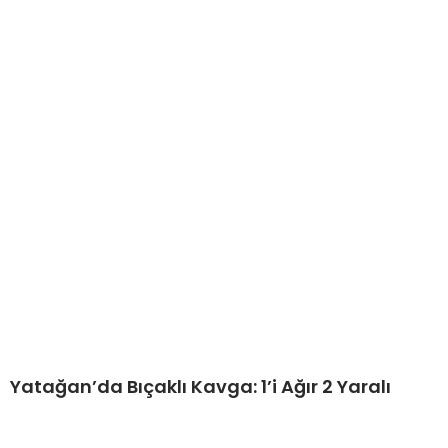
Yatağan’da Bıçaklı Kavga: 1’i Ağır 2 Yaralı