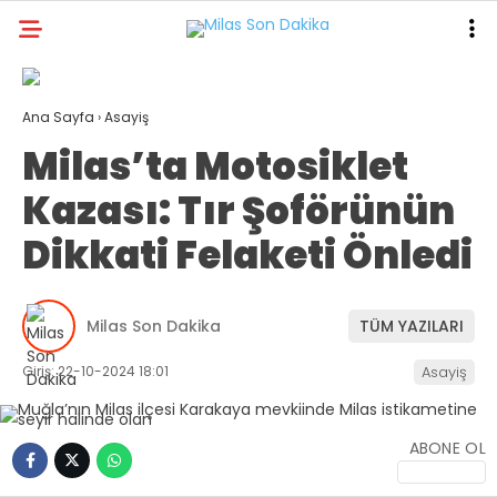
31.5
°
MUĞLA
Ana Sayfa
›
Asayiş
GALERİ
VİDEO
YAZARLAR
Milas’ta Motosiklet
MILAS
Kazası: Tır Şoförünün
MUĞLA’DAN
Dikkati Felaketi Önledi
ASAYIŞ
GÜNDEM
Milas Son Dakika
TÜM YAZILARI
EKONOMI
Giriş: 22-10-2024 18:01
Asayiş
SPOR
ABONE OL
VEFAT
GENEL