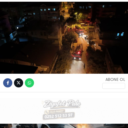
İLETIŞIM
KÜNYE
WhatsApp
İhbar Hattı
ABONE OL
Facebook
Instagram