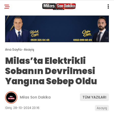
20.5
°
MUĞLA
GALERİ
VİDEO
YAZARLAR
MILAS
Ana Sayfa
›
Asayiş
MUĞLA’DAN
Milas’ta Elektrikli
ASAYIŞ
Sobanın Devrilmesi
GÜNDEM
Yangına Sebep Oldu
EKONOMI
SPOR
Milas Son Dakika
TÜM YAZILARI
VEFAT
Giriş: 28-10-2024 23:16
Asayiş
GENEL