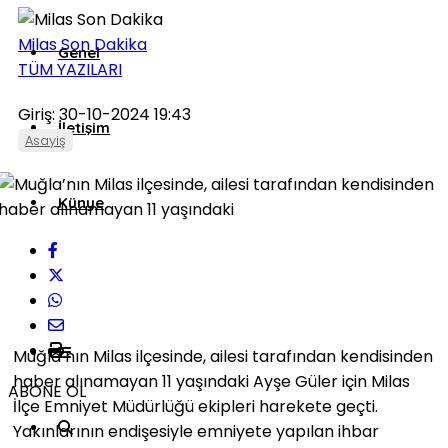
Milas Son Dakika
Genel
TÜM YAZILARI
Giriş: 30-10-2024 19:43
İletişim
Asayiş
Künye
Muğla’nın Milas ilçesinde, ailesi tarafından kendisinden
haber alınamayan 11 yaşındaki Ayşe Güler için Milas
ABONE OL
İlçe Emniyet Müdürlüğü ekipleri harekete geçti.
Yakınlarının endişesiyle emniyete yapılan ihbar