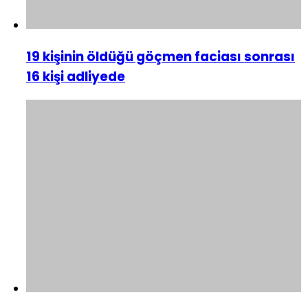
19 kişinin öldüğü göçmen faciası sonrası
16 kişi adliyede