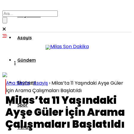
Muğla’dan
Asayiş
Gündem
Ana Sayfa
Ekonomi
›
Asayiş
›
Milas’ta 11 Yaşındaki Ayşe Güler
İçin Arama Çalışmaları Başlatıldı
Milas’ta 11 Yaşındaki
Spor
Ayşe Güler İçin Arama
Çalışmaları Başlatıldı
Vefat