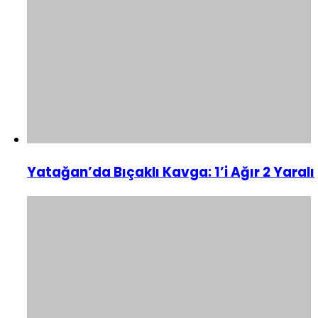
Yatağan’da Bıçaklı Kavga: 1’i Ağır 2 Yaralı