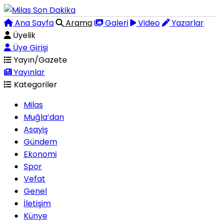
Ana Sayfa
Arama
Galeri
Video
Yazarlar
Üyelik
Üye Girişi
Yayın/Gazete
Yayınlar
Kategoriler
Milas
Muğla’dan
Asayiş
Gündem
Ekonomi
Spor
Vefat
Genel
İletişim
Künye