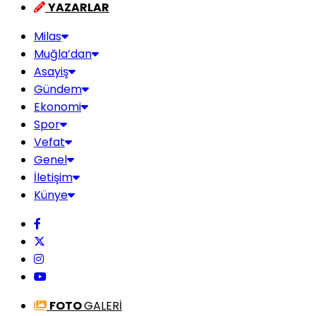
YAZARLAR
Milas
Muğla’dan
Asayiş
Gündem
Ekonomi
Spor
Vefat
Genel
İletişim
Künye
FOTO
GALERİ