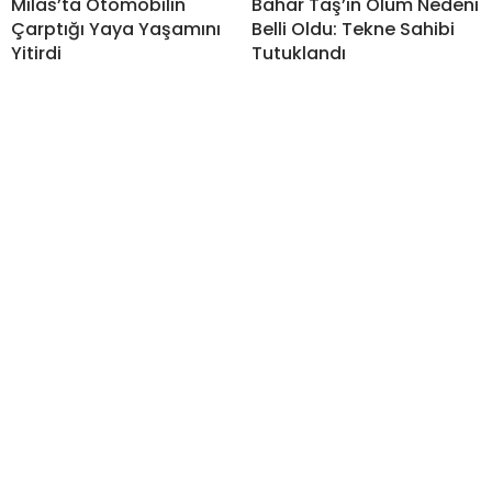
Milas’ta Otomobilin
Bahar Taş’ın Ölüm Nedeni
Çarptığı Yaya Yaşamını
Belli Oldu: Tekne Sahibi
Yitirdi
Tutuklandı