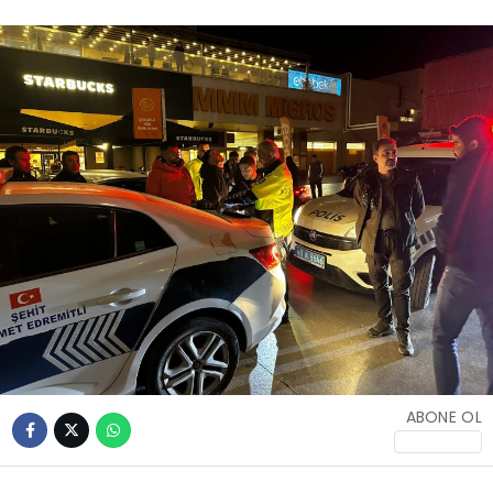
İLETIŞIM
KÜNYE
WhatsApp
İhbar Hattı
Facebook
ABONE OL
Instagram