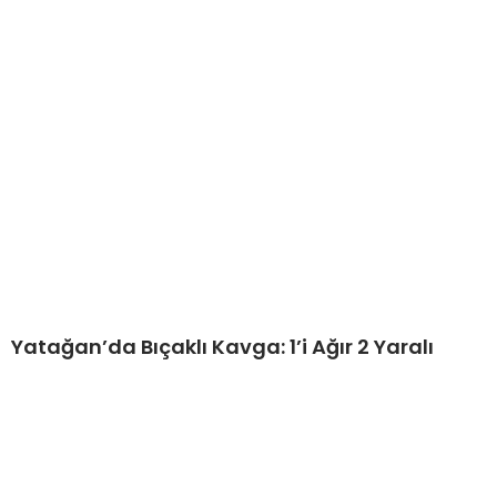
Yatağan’da Bıçaklı Kavga: 1’i Ağır 2 Yaralı