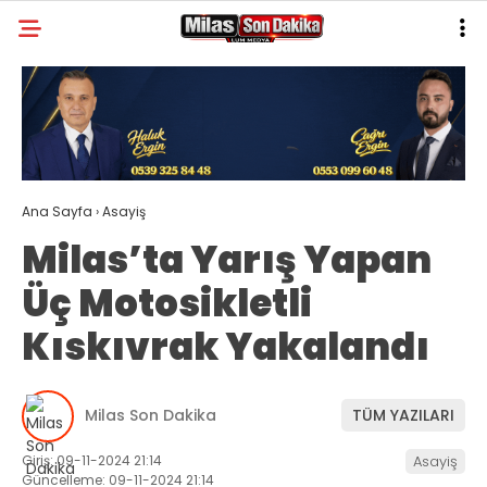
31.6
°
MUĞLA
GALERİ
VİDEO
YAZARLAR
MILAS
Ana Sayfa
›
Asayiş
MUĞLA’DAN
Milas’ta Yarış Yapan
ASAYIŞ
Üç Motosikletli
GÜNDEM
Kıskıvrak Yakalandı
EKONOMI
SPOR
Milas Son Dakika
TÜM YAZILARI
VEFAT
Giriş: 09-11-2024 21:14
Asayiş
Güncelleme: 09-11-2024 21:14
GENEL