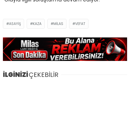
ASAYIŞ
KAZA
MILAS
VEFAT
İLGİNİZİ
ÇEKEBİLİR