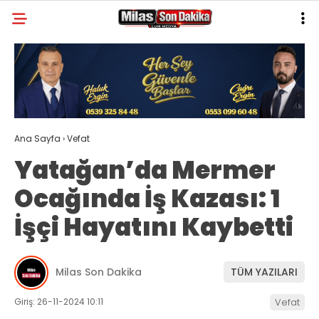
29.9
°
MUĞLA
GALERİ
VİDEO
YAZARLAR
MILAS
Ana Sayfa
›
Vefat
MUĞLA’DAN
Yatağan’da Mermer
ASAYIŞ
Ocağında İş Kazası: 1
GÜNDEM
İşçi Hayatını Kaybetti
EKONOMI
SPOR
Milas Son Dakika
TÜM YAZILARI
VEFAT
Giriş: 26-11-2024 10:11
Vefat
GENEL