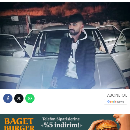
İLETIŞIM
KÜNYE
WhatsApp
İhbar Hattı
Facebook
ABONE OL
Instagram