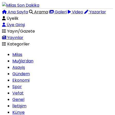
Ana Sayfa
Arama
Galeri
Video
Yazarlar
Üyelik
Üye Girişi
Yayın/Gazete
Yayınlar
Kategoriler
Milas
Muğla’dan
Asayiş
Gündem
Ekonomi
Spor
Vefat
Genel
İletişim
Künye