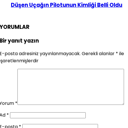
Düşen Uçağın Pilotunun Kimliği Belli Oldu
YORUMLAR
Bir yanıt yazın
E-posta adresiniz yayınlanmayacak.
Gerekli alanlar
*
ile
işaretlenmişlerdir
Yorum
*
Ad
*
E-posta
*