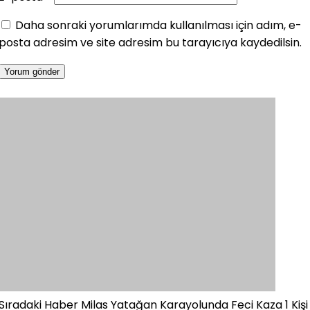
Daha sonraki yorumlarımda kullanılması için adım, e-
posta adresim ve site adresim bu tarayıcıya kaydedilsin.
Sıradaki Haber
Milas Yatağan Karayolunda Feci Kaza 1 Kişi