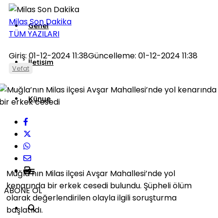
Milas Son Dakika
Genel
TÜM YAZILARI
Giriş: 01-12-2024 11:38
Güncelleme: 01-12-2024 11:38
İletişim
Vefat
Künye
Muğla’nın Milas ilçesi Avşar Mahallesi’nde yol
kenarında bir erkek cesedi bulundu. Şüpheli ölüm
ABONE OL
olarak değerlendirilen olayla ilgili soruşturma
başlatıldı.