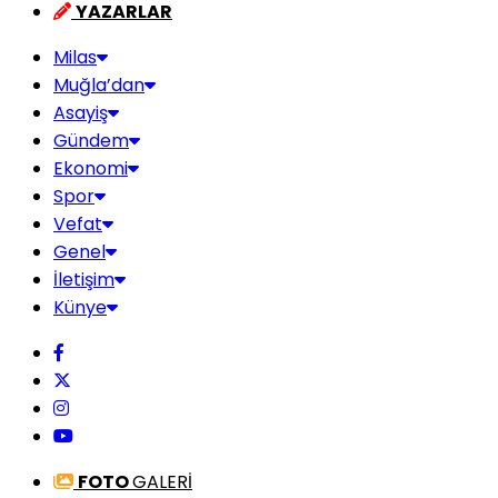
YAZARLAR
Milas
Muğla’dan
Asayiş
Gündem
Ekonomi
Spor
Vefat
Genel
İletişim
Künye
FOTO
GALERİ