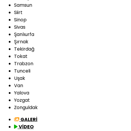
Samsun
Siirt
Sinop
Sivas
Şanlıurfa
Şırnak
Tekirdağ
Tokat
Trabzon
Tunceli
Uşak
Van
Yalova
Yozgat
Zonguldak
GALERİ
VİDEO