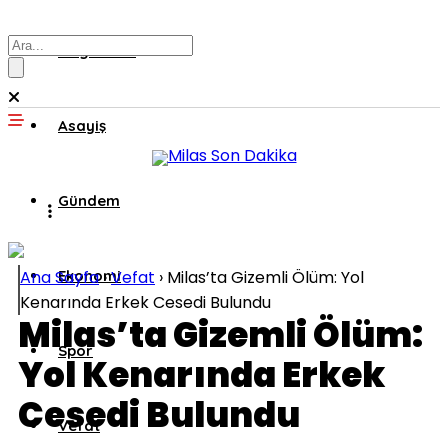
Muğla’dan
Asayiş
Gündem
Ana Sayfa
Ekonomi
›
Vefat
›
Milas’ta Gizemli Ölüm: Yol
Kenarında Erkek Cesedi Bulundu
Milas’ta Gizemli Ölüm:
Spor
Yol Kenarında Erkek
Cesedi Bulundu
Vefat