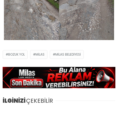
BOZUK YOL
MILAS
MILAS BELEDIYESI
İLGİNİZİ
ÇEKEBİLİR