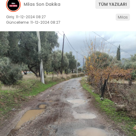
Milas Son Dakika
TÜM YAZILARI
İLETIŞIM
Giriş: 11-12-2024 08:27
Milas
Güncelleme: 11-12-2024 08:27
KÜNYE
WhatsApp
İhbar Hattı
Facebook
Instagram