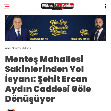
19.8
°
MUĞLA
GALERİ
VİDEO
YAZARLAR
MILAS
Ana Sayfa
›
Milas
MUĞLA’DAN
Menteş Mahallesi
ASAYIŞ
Sakinlerinden Yol
GÜNDEM
İsyanı: Şehit Ercan
EKONOMI
Aydın Caddesi Göle
SPOR
Dönüşüyor
VEFAT
GENEL