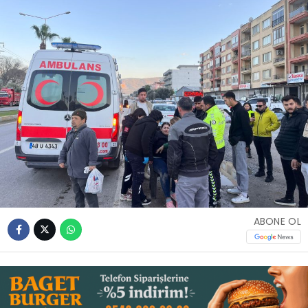
İLETIŞIM
KÜNYE
WhatsApp
İhbar Hattı
Facebook
ABONE OL
Instagram