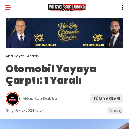
23.8
°
MUĞLA
GALERİ
VİDEO
YAZARLAR
MILAS
Ana Sayfa
›
Asayiş
MUĞLA’DAN
Otomobil Yayaya
ASAYIŞ
Çarptı: 1 Yaralı
GÜNDEM
EKONOMI
Milas Son Dakika
TÜM YAZILARI
SPOR
Giriş: 16-12-2024 15:27
Asayiş
VEFAT
GENEL