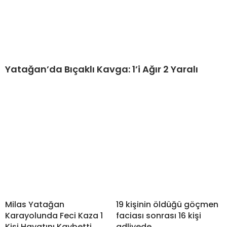
Yatağan’da Bıçaklı Kavga: 1’i Ağır 2 Yaralı
Milas Yatağan
19 kişinin öldüğü göçmen
Karayolunda Feci Kaza 1
faciası sonrası 16 kişi
Kişi Hayatını Kaybetti
adliyede