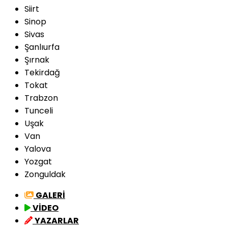
Siirt
Sinop
Sivas
Şanlıurfa
Şırnak
Tekirdağ
Tokat
Trabzon
Tunceli
Uşak
Van
Yalova
Yozgat
Zonguldak
GALERİ
VİDEO
YAZARLAR