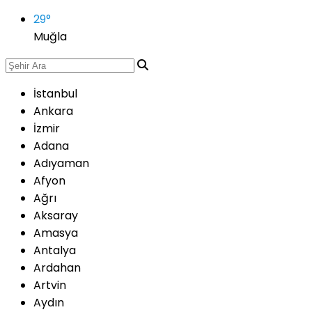
29
°
Muğla
İstanbul
Ankara
İzmir
Adana
Adıyaman
Afyon
Ağrı
Aksaray
Amasya
Antalya
Ardahan
Artvin
Aydın