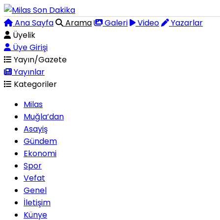
Ana Sayfa
Arama
Galeri
Video
Yazarlar
Üyelik
Üye Girişi
Yayın/Gazete
Yayınlar
Kategoriler
Milas
Muğla’dan
Asayiş
Gündem
Ekonomi
Spor
Vefat
Genel
İletişim
Künye