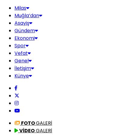
Milas
Muğla’dan
Asayiş
Gündem
Ekonomi
Spor
Vefat
Genel
İletişim
Künye
FOTO
GALERİ
VİDEO
GALERİ