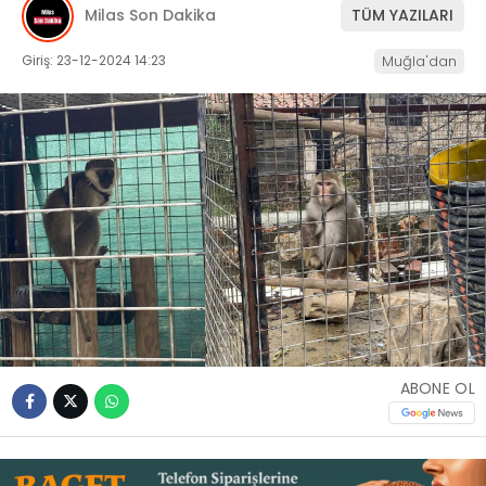
Milas Son Dakika
TÜM YAZILARI
İLETIŞIM
Giriş: 23-12-2024 14:23
Muğla'dan
KÜNYE
WhatsApp
İhbar Hattı
Facebook
ABONE OL
Instagram