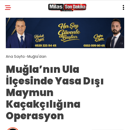
32.1
°
MUĞLA
GALERİ
VİDEO
YAZARLAR
MILAS
Ana Sayfa
›
Muğla'dan
MUĞLA’DAN
Muğla’nın Ula
ASAYIŞ
İlçesinde Yasa Dışı
GÜNDEM
Maymun
EKONOMI
Kaçakçılığına
SPOR
Operasyon
VEFAT
GENEL