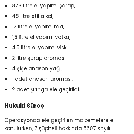
873 litre el yapımı şarap,
48 litre etil alkol,
12 litre el yapımı rakı,
1,5 litre el yapımı votka,
4,5 litre el yapımı viski,
2 litre şarap aroması,
4 şişe anason yağı,
1 adet anason aroması,
2 adet şırınga ele geçirildi.
Hukuki Süreç
Operasyonda ele geçirilen malzemelere el
konulurken, 7 şüpheli hakkında 5607 sayılı