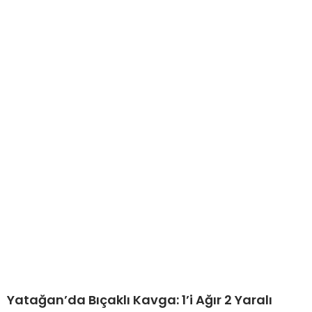
Yatağan’da Bıçaklı Kavga: 1’i Ağır 2 Yaralı