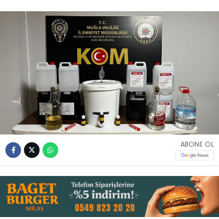
İLETIŞIM
KÜNYE
WhatsApp
İhbar Hattı
Facebook
ABONE OL
Instagram