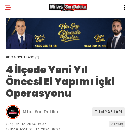
31.1
°
MUĞLA
GALERİ
VİDEO
YAZARLAR
MILAS
Ana Sayfa
›
Asayiş
MUĞLA’DAN
4 İlçede Yeni Yıl
ASAYIŞ
Öncesi El Yapımı İçki
GÜNDEM
Operasyonu
EKONOMI
SPOR
Milas Son Dakika
TÜM YAZILARI
VEFAT
Giriş: 25-12-2024 08:37
Asayiş
Güncelleme: 25-12-2024 08:37
GENEL