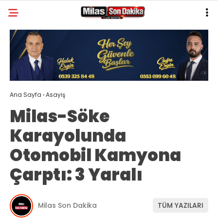
30.5
°
MUĞLA
GALERİ
VİDEO
YAZARLAR
MILAS
Ana Sayfa
›
Asayiş
MUĞLA’DAN
Milas-Söke
ASAYIŞ
Karayolunda
GÜNDEM
Otomobil Kamyona
EKONOMI
Çarptı: 3 Yaralı
SPOR
VEFAT
Milas Son Dakika
TÜM YAZILARI
GENEL