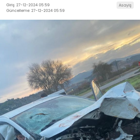
Giriş: 27-12-2024 05:59
Asayiş
Güncelleme: 27-12-2024 05:59
İLETIŞIM
KÜNYE
WhatsApp
İhbar Hattı
Facebook
Instagram