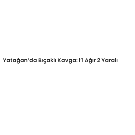
Yatağan’da Bıçaklı Kavga: 1’i Ağır 2 Yaralı