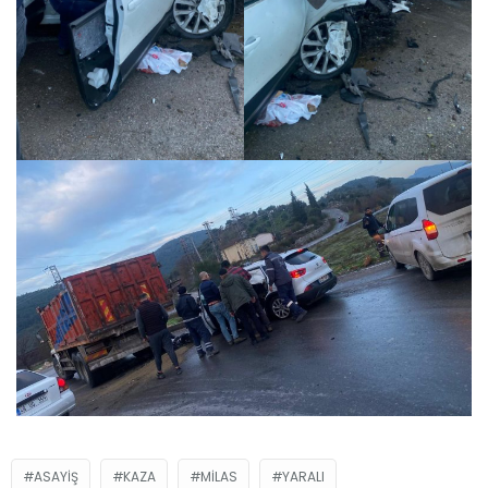
ASAYIŞ
KAZA
MILAS
YARALI