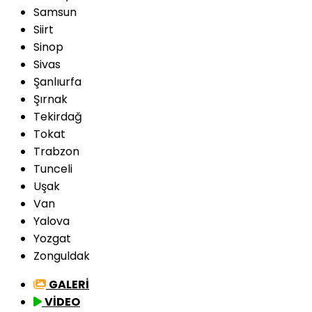
Samsun
Siirt
Sinop
Sivas
Şanlıurfa
Şırnak
Tekirdağ
Tokat
Trabzon
Tunceli
Uşak
Van
Yalova
Yozgat
Zonguldak
GALERİ
VİDEO