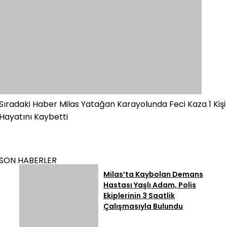
Sıradaki Haber
Milas Yatağan Karayolunda Feci Kaza 1 Kişi
Hayatını Kaybetti
SON HABERLER
Milas’ta Kaybolan Demans
Hastası Yaşlı Adam, Polis
Ekiplerinin 3 Saatlik
Çalışmasıyla Bulundu