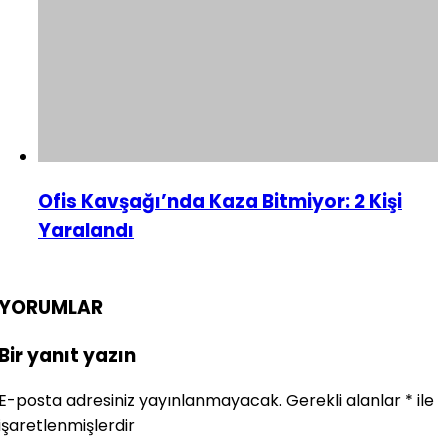
Ofis Kavşağı’nda Kaza Bitmiyor: 2 Kişi
Yaralandı
YORUMLAR
Bir yanıt yazın
E-posta adresiniz yayınlanmayacak.
Gerekli alanlar
*
ile
işaretlenmişlerdir