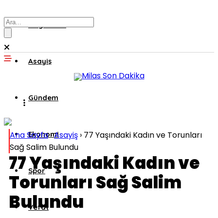
Muğla’dan
Asayiş
Gündem
Ana Sayfa
Ekonomi
›
Asayiş
›
77 Yaşındaki Kadın ve Torunları
Sağ Salim Bulundu
77 Yaşındaki Kadın ve
Spor
Torunları Sağ Salim
Bulundu
Vefat