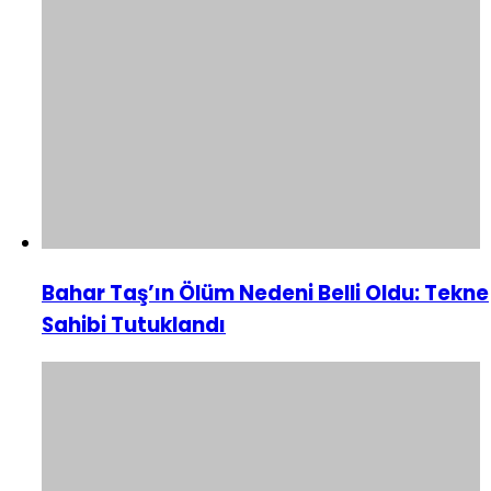
Bahar Taş’ın Ölüm Nedeni Belli Oldu: Tekne
Sahibi Tutuklandı