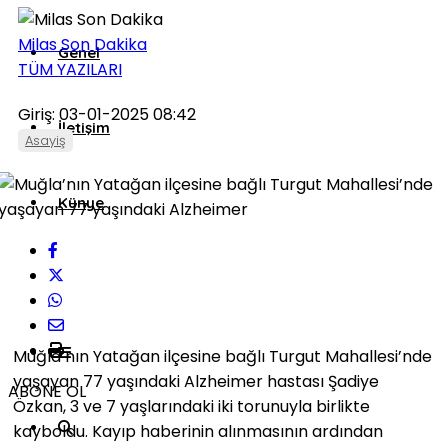
Milas Son Dakika
Genel
TÜM YAZILARI
Giriş: 03-01-2025 08:42
İletişim
Asayiş
Künye
Muğla’nın Yatağan ilçesine bağlı Turgut Mahallesi’nde
yaşayan 77 yaşındaki Alzheimer hastası Şadiye
ABONE OL
Özkan, 3 ve 7 yaşlarındaki iki torunuyla birlikte
kayboldu. Kayıp haberinin alınmasının ardından