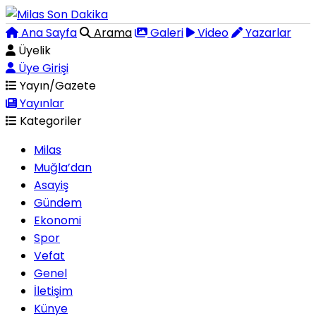
Ana Sayfa
Arama
Galeri
Video
Yazarlar
Üyelik
Üye Girişi
Yayın/Gazete
Yayınlar
Kategoriler
Milas
Muğla’dan
Asayiş
Gündem
Ekonomi
Spor
Vefat
Genel
İletişim
Künye