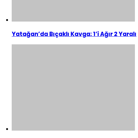
Yatağan’da Bıçaklı Kavga: 1’i Ağır 2 Yaralı