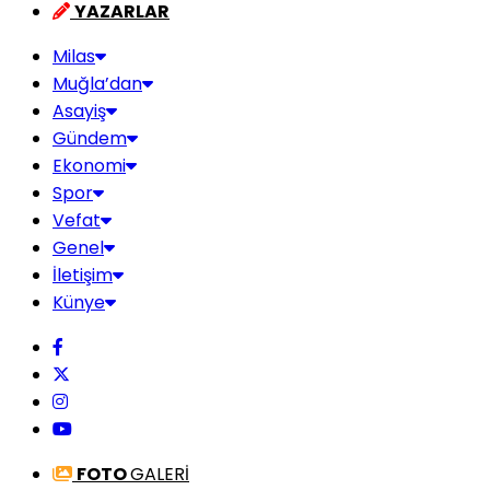
YAZARLAR
Milas
Muğla’dan
Asayiş
Gündem
Ekonomi
Spor
Vefat
Genel
İletişim
Künye
FOTO
GALERİ