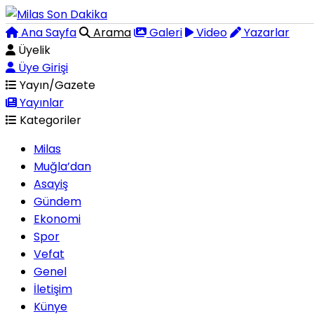
Ana Sayfa
Arama
Galeri
Video
Yazarlar
Üyelik
Üye Girişi
Yayın/Gazete
Yayınlar
Kategoriler
Milas
Muğla’dan
Asayiş
Gündem
Ekonomi
Spor
Vefat
Genel
İletişim
Künye