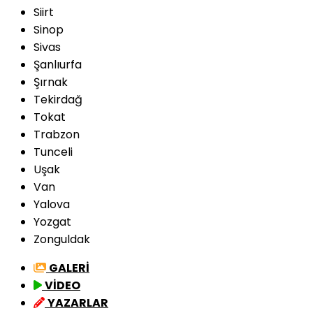
Siirt
Sinop
Sivas
Şanlıurfa
Şırnak
Tekirdağ
Tokat
Trabzon
Tunceli
Uşak
Van
Yalova
Yozgat
Zonguldak
GALERİ
VİDEO
YAZARLAR