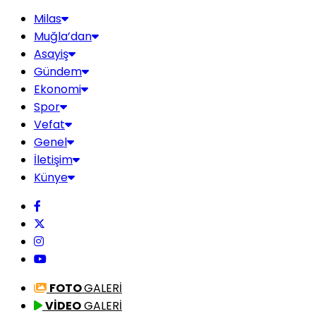
Milas
Muğla’dan
Asayiş
Gündem
Ekonomi
Spor
Vefat
Genel
İletişim
Künye
FOTO
GALERİ
VİDEO
GALERİ