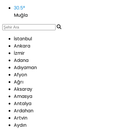
30.5
°
Muğla
İstanbul
Ankara
İzmir
Adana
Adıyaman
Afyon
Ağrı
Aksaray
Amasya
Antalya
Ardahan
Artvin
Aydın