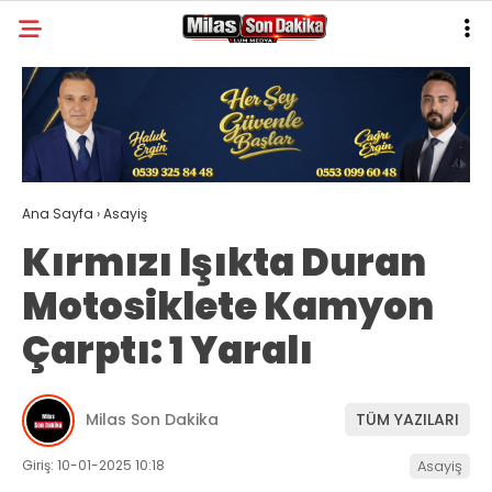
28.9
°
MUĞLA
GALERİ
VİDEO
YAZARLAR
MILAS
Ana Sayfa
›
Asayiş
MUĞLA’DAN
Kırmızı Işıkta Duran
ASAYIŞ
Motosiklete Kamyon
GÜNDEM
Çarptı: 1 Yaralı
EKONOMI
SPOR
Milas Son Dakika
TÜM YAZILARI
VEFAT
Giriş: 10-01-2025 10:18
Asayiş
GENEL