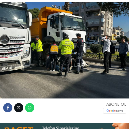
İLETIŞIM
KÜNYE
WhatsApp
İhbar Hattı
Facebook
ABONE OL
Instagram