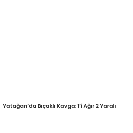
Yatağan’da Bıçaklı Kavga: 1’i Ağır 2 Yaralı