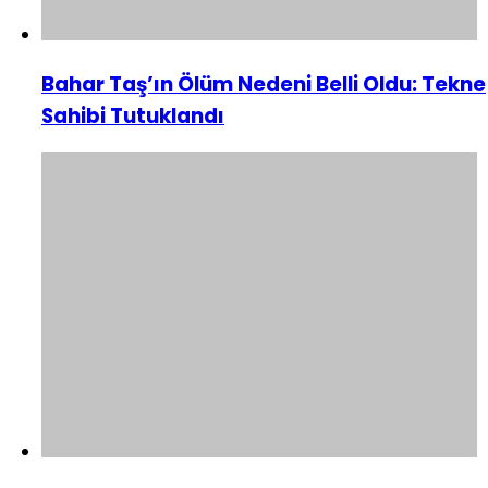
Bahar Taş’ın Ölüm Nedeni Belli Oldu: Tekne
Sahibi Tutuklandı