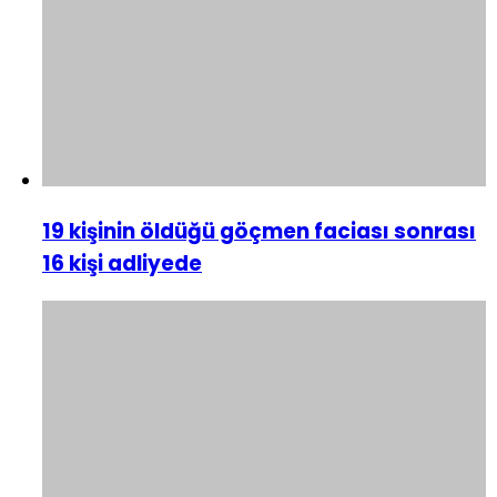
19 kişinin öldüğü göçmen faciası sonrası
16 kişi adliyede