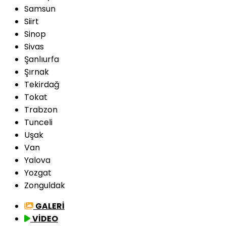
Samsun
Siirt
Sinop
Sivas
Şanlıurfa
Şırnak
Tekirdağ
Tokat
Trabzon
Tunceli
Uşak
Van
Yalova
Yozgat
Zonguldak
GALERİ
VİDEO