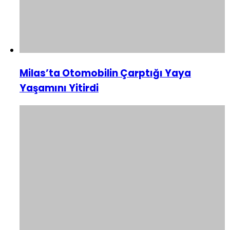
Milas’ta Otomobilin Çarptığı Yaya
Yaşamını Yitirdi