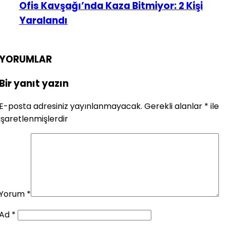
Ofis Kavşağı’nda Kaza Bitmiyor: 2 Kişi
Yaralandı
YORUMLAR
Bir yanıt yazın
E-posta adresiniz yayınlanmayacak.
Gerekli alanlar
*
ile
işaretlenmişlerdir
Yorum
*
Ad
*