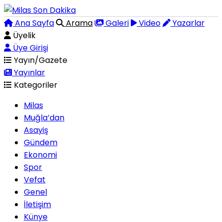
Ana Sayfa
Arama
Galeri
Video
Yazarlar
Üyelik
Üye Girişi
Yayın/Gazete
Yayınlar
Kategoriler
Milas
Muğla’dan
Asayiş
Gündem
Ekonomi
Spor
Vefat
Genel
İletişim
Künye