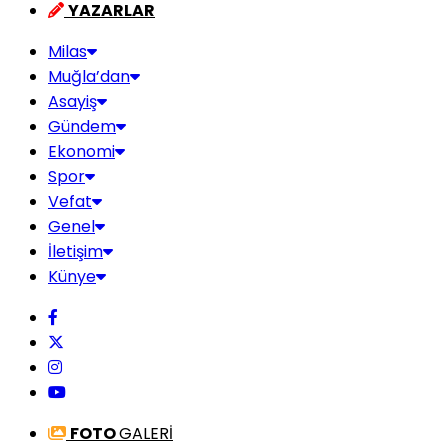
YAZARLAR
Milas
Muğla’dan
Asayiş
Gündem
Ekonomi
Spor
Vefat
Genel
İletişim
Künye
FOTO
GALERİ