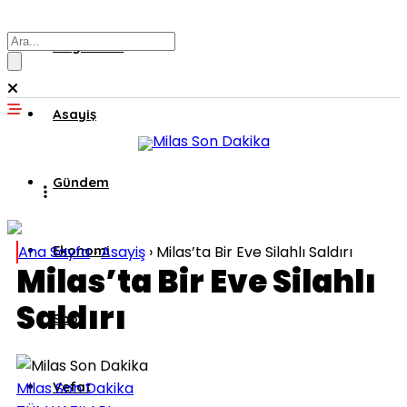
Muğla’dan
Asayiş
Gündem
Ana Sayfa
Ekonomi
›
Asayiş
›
Milas’ta Bir Eve Silahlı Saldırı
Milas’ta Bir Eve Silahlı
Saldırı
Spor
Milas Son Dakika
Vefat