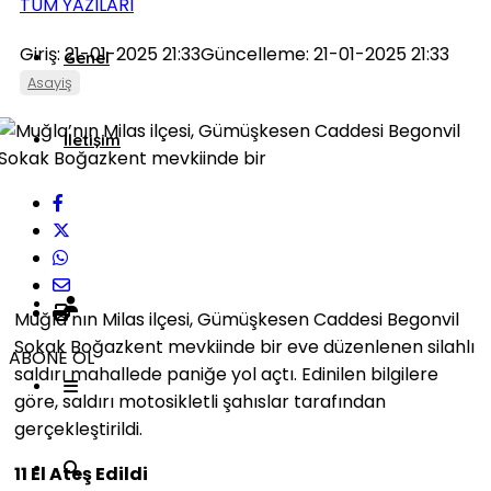
TÜM YAZILARI
Giriş: 21-01-2025 21:33
Güncelleme: 21-01-2025 21:33
Genel
Asayiş
İletişim
Künye
Muğla’nın Milas ilçesi, Gümüşkesen Caddesi Begonvil
Sokak Boğazkent mevkiinde bir eve düzenlenen silahlı
ABONE OL
saldırı mahallede paniğe yol açtı. Edinilen bilgilere
göre, saldırı motosikletli şahıslar tarafından
gerçekleştirildi.
11 El Ateş Edildi