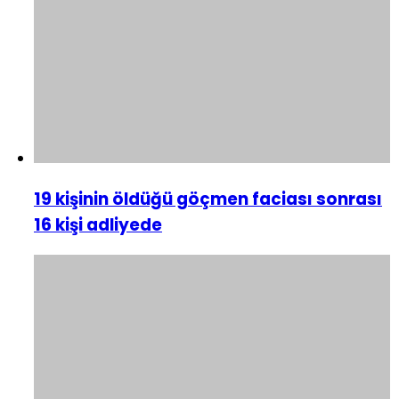
19 kişinin öldüğü göçmen faciası sonrası
16 kişi adliyede