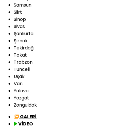
Samsun
Siirt
Sinop
Sivas
Şanlıurfa
Şırnak
Tekirdağ
Tokat
Trabzon
Tunceli
Uşak
Van
Yalova
Yozgat
Zonguldak
GALERİ
VİDEO