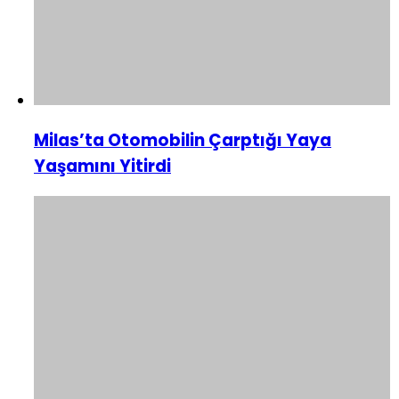
Milas’ta Otomobilin Çarptığı Yaya
Yaşamını Yitirdi