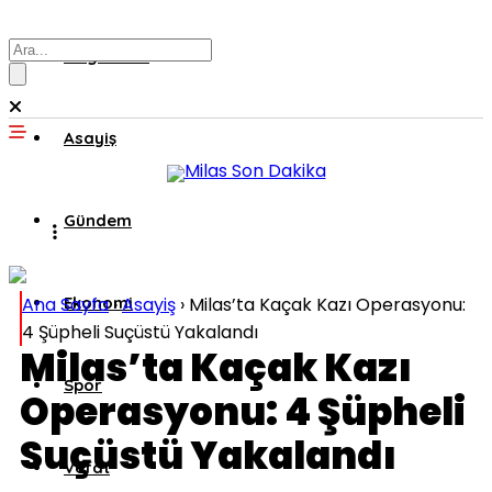
Muğla’dan
Asayiş
Gündem
Ana Sayfa
Ekonomi
›
Asayiş
›
Milas’ta Kaçak Kazı Operasyonu:
4 Şüpheli Suçüstü Yakalandı
Milas’ta Kaçak Kazı
Spor
Operasyonu: 4 Şüpheli
Suçüstü Yakalandı
Vefat