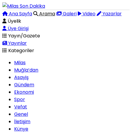
Ana Sayfa
Arama
Galeri
Video
Yazarlar
Üyelik
Üye Girişi
Yayın/Gazete
Yayınlar
Kategoriler
Milas
Muğla’dan
Asayiş
Gündem
Ekonomi
Spor
Vefat
Genel
İletişim
Künye