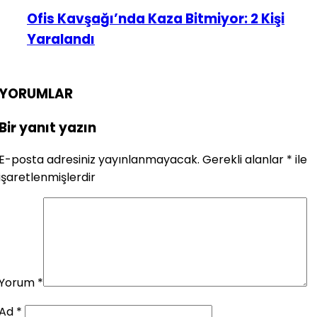
Ofis Kavşağı’nda Kaza Bitmiyor: 2 Kişi
Yaralandı
YORUMLAR
Bir yanıt yazın
E-posta adresiniz yayınlanmayacak.
Gerekli alanlar
*
ile
işaretlenmişlerdir
Yorum
*
Ad
*