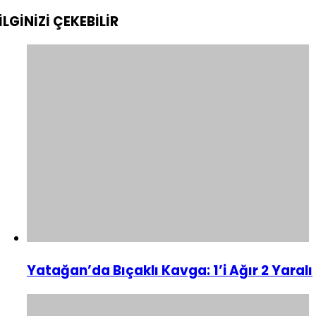
İLGİNİZİ
ÇEKEBİLİR
Yatağan’da Bıçaklı Kavga: 1’i Ağır 2 Yaralı