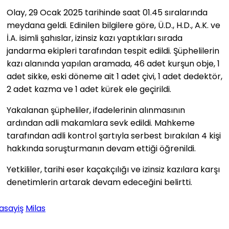
Olay, 29 Ocak 2025 tarihinde saat 01.45 sıralarında
meydana geldi. Edinilen bilgilere göre, Ü.D., H.D., A.K. ve
İ.A. isimli şahıslar, izinsiz kazı yaptıkları sırada
jandarma ekipleri tarafından tespit edildi. Şüphelilerin
kazı alanında yapılan aramada, 46 adet kurşun obje, 1
adet sikke, eski döneme ait 1 adet çivi, 1 adet dedektör,
2 adet kazma ve 1 adet kürek ele geçirildi.
Yakalanan şüpheliler, ifadelerinin alınmasının
ardından adli makamlara sevk edildi. Mahkeme
tarafından adli kontrol şartıyla serbest bırakılan 4 kişi
hakkında soruşturmanın devam ettiği öğrenildi.
Yetkililer, tarihi eser kaçakçılığı ve izinsiz kazılara karşı
denetimlerin artarak devam edeceğini belirtti.
asayiş
Milas