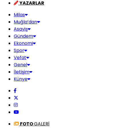
YAZARLAR
Milas
Muğla’dan
Asayiş
Gündem
Ekonomi
Spor
Vefat
Genel
İletişim
Künye
FOTO
GALERİ