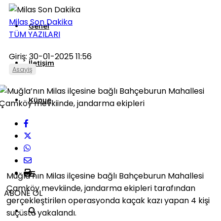
Milas Son Dakika
Genel
TÜM YAZILARI
Giriş: 30-01-2025 11:56
İletişim
Asayiş
Künye
Muğla’nın Milas ilçesine bağlı Bahçeburun Mahallesi
Çamköy mevkiinde, jandarma ekipleri tarafından
ABONE OL
gerçekleştirilen operasyonda kaçak kazı yapan 4 kişi
suçüstü yakalandı.