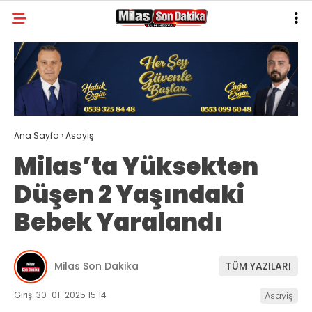
30.3
°
MUĞLA
GALERİ
VİDEO
YAZARLAR
MILAS
Ana Sayfa
›
Asayiş
MUĞLA’DAN
Milas’ta Yüksekten
ASAYIŞ
Düşen 2 Yaşındaki
GÜNDEM
Bebek Yaralandı
EKONOMI
SPOR
Milas Son Dakika
TÜM YAZILARI
VEFAT
Giriş: 30-01-2025 15:14
Asayiş
GENEL