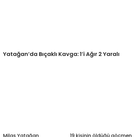
Yatağan’da Bıçaklı Kavga: 1’i Ağır 2 Yaralı
Milas Yatağan
19 kişinin öldüğü göçmen