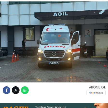
İLETIŞIM
KÜNYE
WhatsApp
İhbar Hattı
Facebook
ABONE OL
Instagram