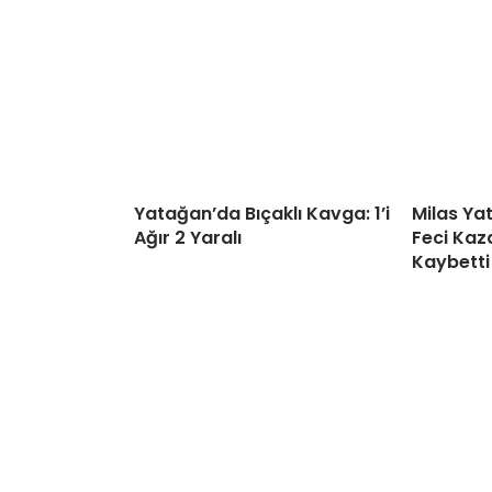
Yatağan’da Bıçaklı Kavga: 1’i
Milas Ya
Ağır 2 Yaralı
Feci Kaza
Kaybetti