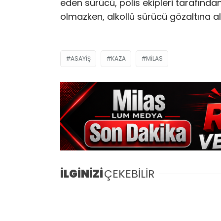
eden sürücü, polis ekipleri tarafınd
olmazken, alkollü sürücü gözaltına alın
ASAYIŞ
KAZA
MILAS
İLGİNİZİ
ÇEKEBİLİR