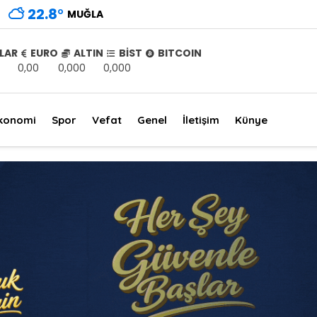
22.8
°
MUĞLA
LAR
EURO
ALTIN
BİST
BITCOIN
0,00
0,000
0,000
konomi
Spor
Vefat
Genel
İletişim
Künye