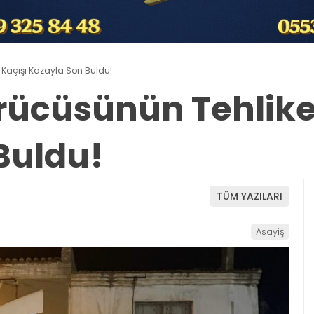
i Kaçışı Kazayla Son Buldu!
ürücüsünün Tehlike
Buldu!
TÜM YAZILARI
Asayiş