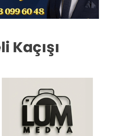
Milas
Muğla’dan
Asayiş
li Kaçışı
Gündem
Ekonomi
Spor
Vefat
Genel
İletişim
Künye