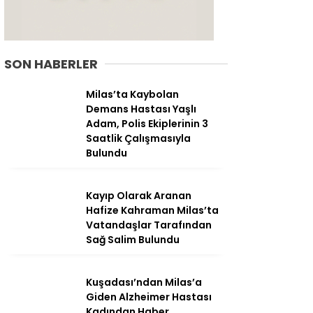
SON HABERLER
Milas’ta Kaybolan
Demans Hastası Yaşlı
Adam, Polis Ekiplerinin 3
Saatlik Çalışmasıyla
Bulundu
Kayıp Olarak Aranan
Hafize Kahraman Milas’ta
WhatsApp
Vatandaşlar Tarafından
İhbar Hattı
Sağ Salim Bulundu
Kuşadası’ndan Milas’a
Giden Alzheimer Hastası
Facebook
Kadından Haber