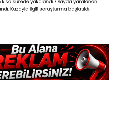
an kısa sürede yakalandı. Olayda yaralanan
dı. Kazayla ilgili soruşturma başlatıldı.