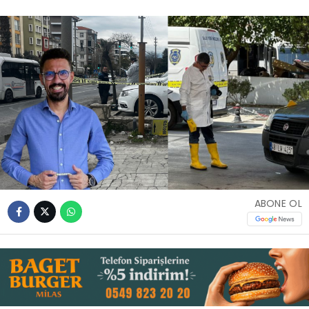
İLETIŞIM
KÜNYE
WhatsApp
İhbar Hattı
Facebook
ABONE OL
Instagram