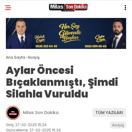
21.5
°
MUĞLA
GALERİ
VİDEO
YAZARLAR
MILAS
Ana Sayfa
›
Asayiş
MUĞLA’DAN
Aylar Öncesi
ASAYIŞ
Bıçaklanmıştı, Şimdi
GÜNDEM
Silahla Vuruldu
EKONOMI
SPOR
Milas Son Dakika
TÜM YAZILARI
VEFAT
Giriş: 27-02-2025 15:24
Asayiş
Güncelleme: 27-02-2025 15:24
GENEL