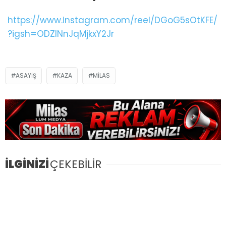
https://www.instagram.com/reel/DGoG5sOtKFE/
?igsh=ODZlNnJqMjkxY2Jr
ASAYIŞ
KAZA
MILAS
İLGİNİZİ
ÇEKEBİLİR