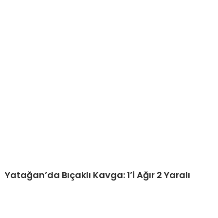
Yatağan’da Bıçaklı Kavga: 1’i Ağır 2 Yaralı