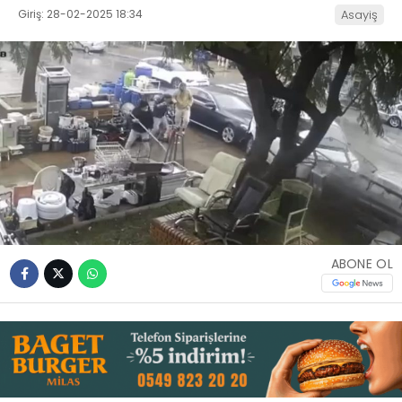
Giriş: 28-02-2025 18:34
Asayiş
İLETIŞIM
KÜNYE
WhatsApp
İhbar Hattı
Facebook
ABONE OL
Instagram