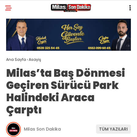
27.8
°
MUĞLA
GALERİ
VİDEO
YAZARLAR
MILAS
Ana Sayfa
›
Asayiş
MUĞLA’DAN
Milas’ta Baş Dönmesi
ASAYIŞ
Geçiren Sürücü Park
GÜNDEM
Halindeki Araca
EKONOMI
Çarptı
SPOR
VEFAT
Milas Son Dakika
TÜM YAZILARI
GENEL