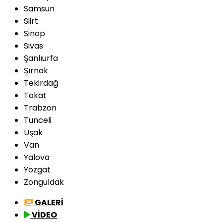
Samsun
Siirt
Sinop
Sivas
Şanlıurfa
Şırnak
Tekirdağ
Tokat
Trabzon
Tunceli
Uşak
Van
Yalova
Yozgat
Zonguldak
GALERİ
VİDEO