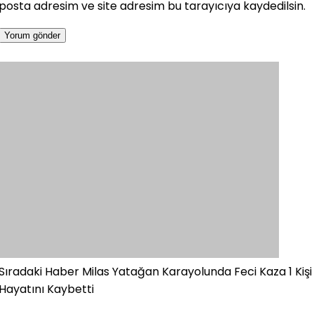
posta adresim ve site adresim bu tarayıcıya kaydedilsin.
Sıradaki Haber
Milas Yatağan Karayolunda Feci Kaza 1 Kişi
Hayatını Kaybetti