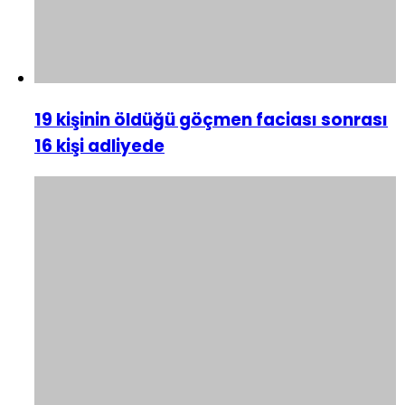
19 kişinin öldüğü göçmen faciası sonrası
16 kişi adliyede