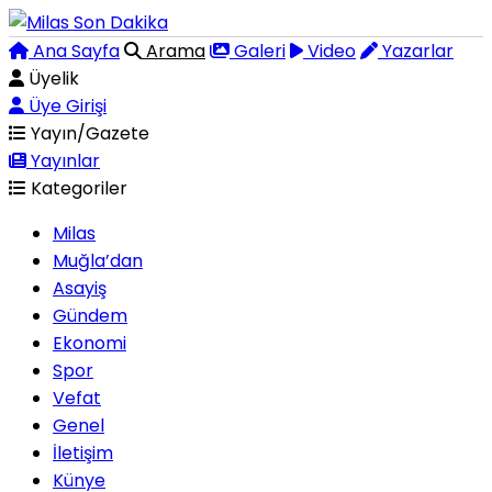
Ana Sayfa
Arama
Galeri
Video
Yazarlar
Üyelik
Üye Girişi
Yayın/Gazete
Yayınlar
Kategoriler
Milas
Muğla’dan
Asayiş
Gündem
Ekonomi
Spor
Vefat
Genel
İletişim
Künye