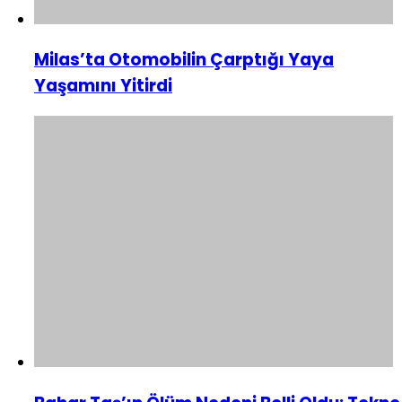
Milas’ta Otomobilin Çarptığı Yaya
Yaşamını Yitirdi