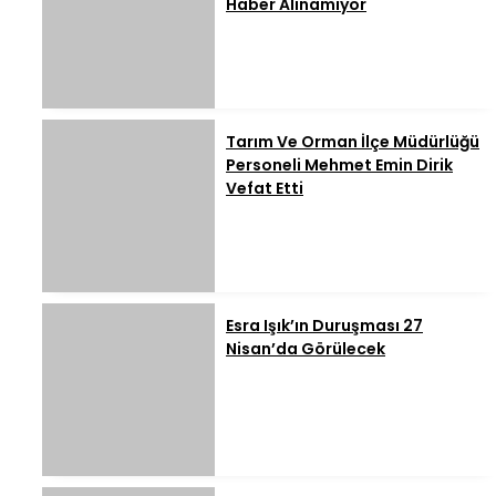
Haber Alınamıyor
Tarım Ve Orman İlçe Müdürlüğü
Personeli Mehmet Emin Dirik
Vefat Etti
Esra Işık’ın Duruşması 27
Nisan’da Görülecek