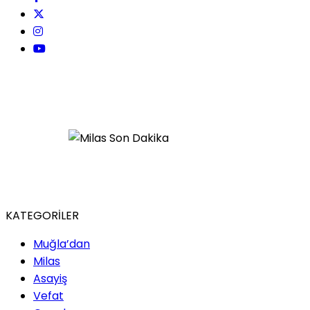
KATEGORİLER
Muğla’dan
Milas
Asayiş
Vefat