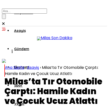
Muğla’dan
Asayiş
Gündem
Ana Sayfa
Ekonomi
›
Asayiş
›
Milas’ta Tır Otomobile Çarptı:
Hamile Kadın ve Çocuk Ucuz Atlattı
Milas’ta Tır Otomobile
Spor
Çarptı: Hamile Kadın
ve Çocuk Ucuz Atlattı
Vefat