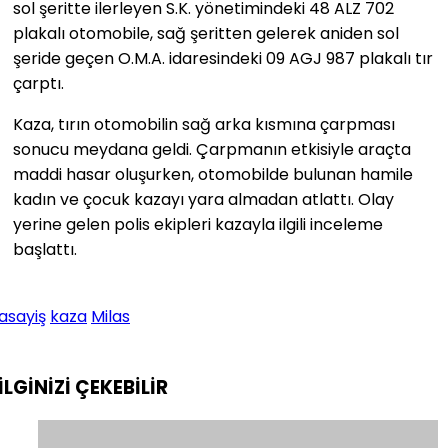
sol şeritte ilerleyen S.K. yönetimindeki 48 ALZ 702
plakalı otomobile, sağ şeritten gelerek aniden sol
şeride geçen O.M.A. idaresindeki 09 AGJ 987 plakalı tır
çarptı.
Kaza, tırın otomobilin sağ arka kısmına çarpması
sonucu meydana geldi. Çarpmanın etkisiyle araçta
maddi hasar oluşurken, otomobilde bulunan hamile
kadın ve çocuk kazayı yara almadan atlattı. Olay
yerine gelen polis ekipleri kazayla ilgili inceleme
başlattı.
asayiş
kaza
Milas
İLGİNİZİ
ÇEKEBİLİR