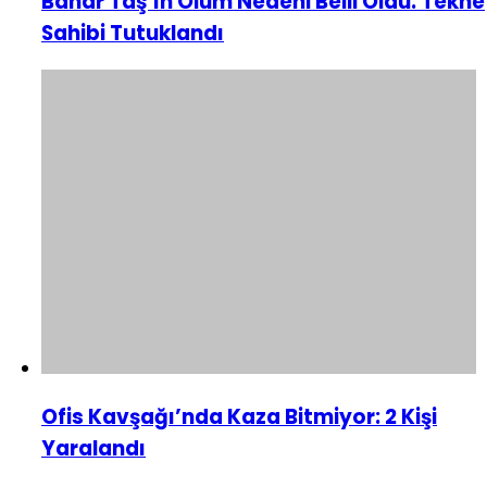
Bahar Taş’ın Ölüm Nedeni Belli Oldu: Tekne
Sahibi Tutuklandı
Ofis Kavşağı’nda Kaza Bitmiyor: 2 Kişi
Yaralandı