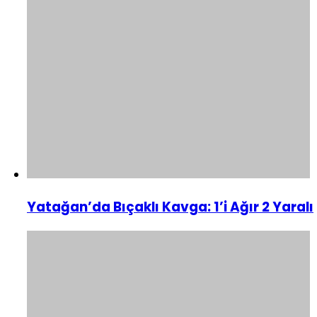
Yatağan’da Bıçaklı Kavga: 1’i Ağır 2 Yaralı