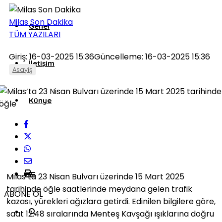
Milas Son Dakika
Genel
TÜM YAZILARI
Giriş: 16-03-2025 15:36
Güncelleme: 16-03-2025 15:36
İletişim
Asayiş
Künye
Milas’ta 23 Nisan Bulvarı üzerinde 15 Mart 2025
tarihinde öğle saatlerinde meydana gelen trafik
ABONE OL
kazası, yürekleri ağızlara getirdi. Edinilen bilgilere göre,
saat 12.48 sıralarında Menteş Kavşağı ışıklarına doğru