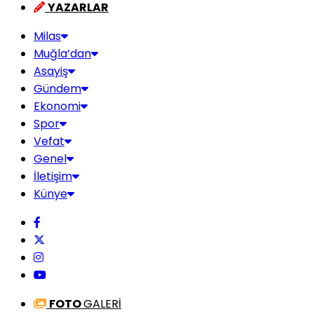
YAZARLAR
Milas
Muğla’dan
Asayiş
Gündem
Ekonomi
Spor
Vefat
Genel
İletişim
Künye
FOTO
GALERİ