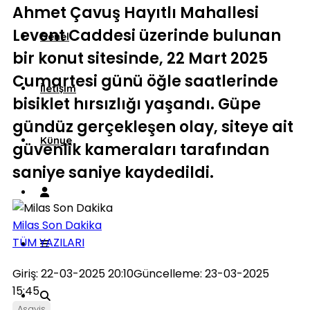
Ahmet Çavuş Hayıtlı Mahallesi
Levent Caddesi üzerinde bulunan
Genel
bir konut sitesinde, 22 Mart 2025
Cumartesi günü öğle saatlerinde
İletişim
bisiklet hırsızlığı yaşandı. Güpe
gündüz gerçekleşen olay, siteye ait
Künye
güvenlik kameraları tarafından
saniye saniye kaydedildi.
Milas Son Dakika
TÜM YAZILARI
Giriş: 22-03-2025 20:10
Güncelleme: 23-03-2025
15:45
Asayiş