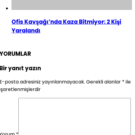
Ofis Kavşağı’nda Kaza Bitmiyor: 2 Kişi
Yaralandı
YORUMLAR
Bir yanıt yazın
E-posta adresiniz yayınlanmayacak.
Gerekli alanlar
*
ile
işaretlenmişlerdir
Yorum
*