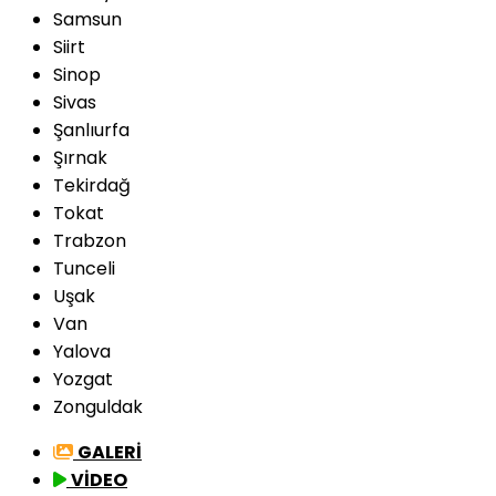
Samsun
Siirt
Sinop
Sivas
Şanlıurfa
Şırnak
Tekirdağ
Tokat
Trabzon
Tunceli
Uşak
Van
Yalova
Yozgat
Zonguldak
GALERİ
VİDEO