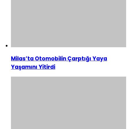
Milas’ta Otomobilin Çarptığı Yaya
Yaşamını Yitirdi