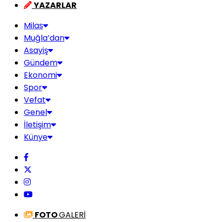
YAZARLAR
Milas
Muğla’dan
Asayiş
Gündem
Ekonomi
Spor
Vefat
Genel
İletişim
Künye
FOTO
GALERİ