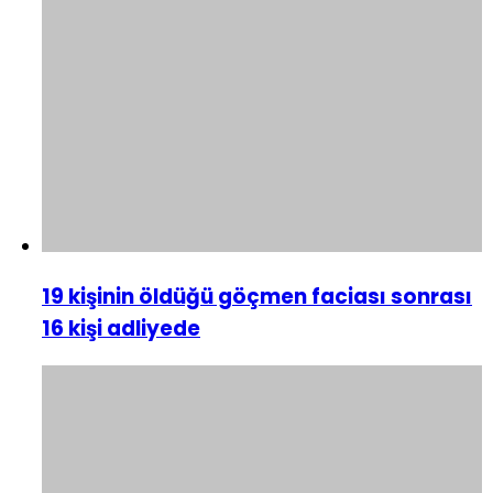
19 kişinin öldüğü göçmen faciası sonrası
16 kişi adliyede