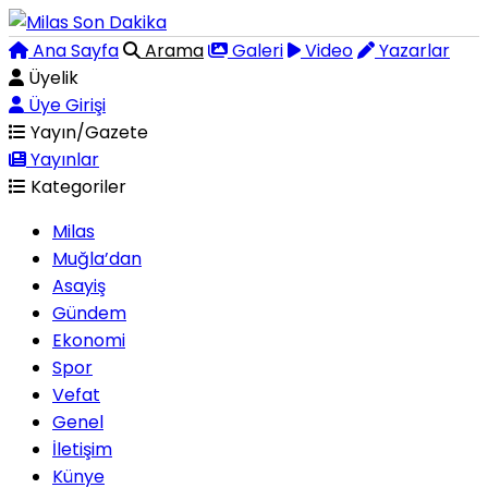
Ana Sayfa
Arama
Galeri
Video
Yazarlar
Üyelik
Üye Girişi
Yayın/Gazete
Yayınlar
Kategoriler
Milas
Muğla’dan
Asayiş
Gündem
Ekonomi
Spor
Vefat
Genel
İletişim
Künye