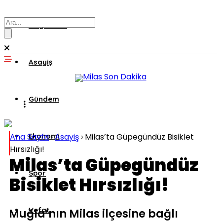
Muğla’dan
Asayiş
Gündem
Ana Sayfa
Ekonomi
›
Asayiş
›
Milas’ta Güpegündüz Bisiklet
Hırsızlığı!
Milas’ta Güpegündüz
Spor
Bisiklet Hırsızlığı!
Vefat
Muğla’nın Milas ilçesine bağlı