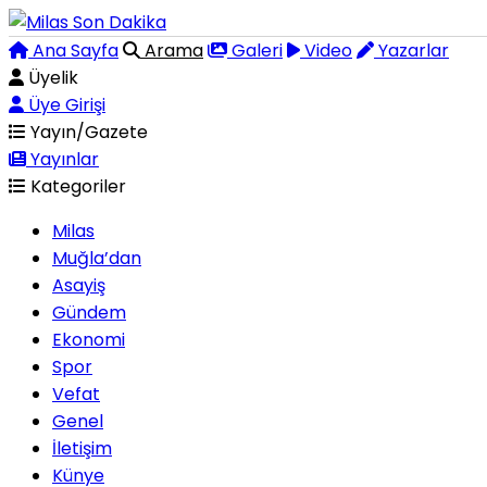
Ana Sayfa
Arama
Galeri
Video
Yazarlar
Üyelik
Üye Girişi
Yayın/Gazete
Yayınlar
Kategoriler
Milas
Muğla’dan
Asayiş
Gündem
Ekonomi
Spor
Vefat
Genel
İletişim
Künye