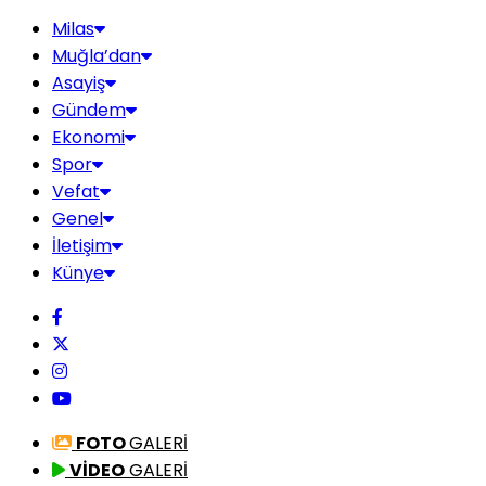
Milas
Muğla’dan
Asayiş
Gündem
Ekonomi
Spor
Vefat
Genel
İletişim
Künye
FOTO
GALERİ
VİDEO
GALERİ