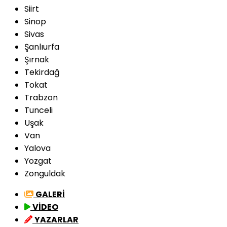
Siirt
Sinop
Sivas
Şanlıurfa
Şırnak
Tekirdağ
Tokat
Trabzon
Tunceli
Uşak
Van
Yalova
Yozgat
Zonguldak
GALERİ
VİDEO
YAZARLAR