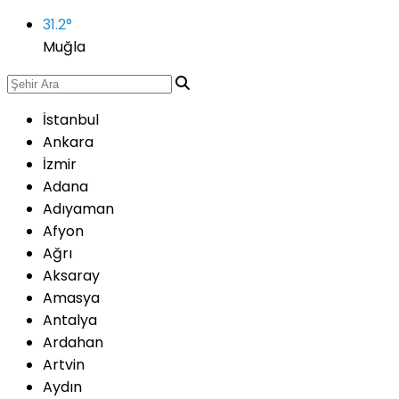
31.2
°
Muğla
İstanbul
Ankara
İzmir
Adana
Adıyaman
Afyon
Ağrı
Aksaray
Amasya
Antalya
Ardahan
Artvin
Aydın