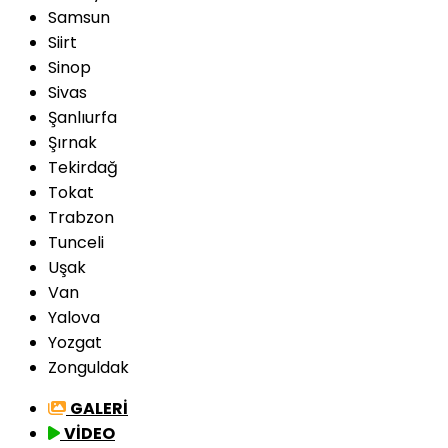
Samsun
Siirt
Sinop
Sivas
Şanlıurfa
Şırnak
Tekirdağ
Tokat
Trabzon
Tunceli
Uşak
Van
Yalova
Yozgat
Zonguldak
GALERİ
VİDEO