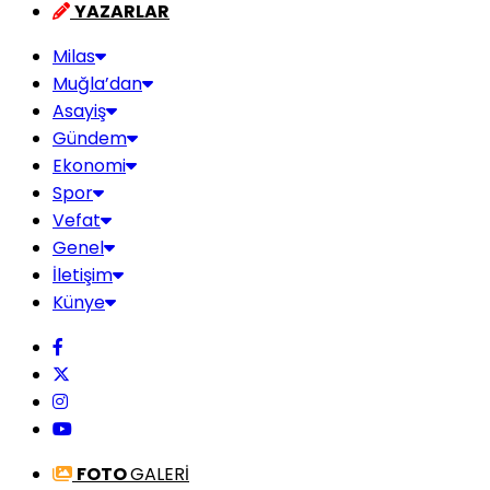
YAZARLAR
Milas
Muğla’dan
Asayiş
Gündem
Ekonomi
Spor
Vefat
Genel
İletişim
Künye
FOTO
GALERİ