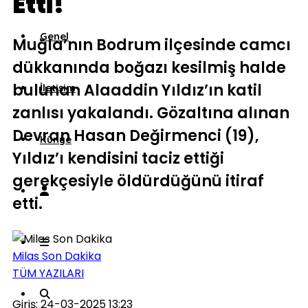
Etti!
Genel
Muğla’nın Bodrum ilçesinde camcı
dükkanında boğazı kesilmiş halde
bulunan Alaaddin Yıldız’ın katil
İletişim
zanlısı yakalandı. Gözaltına alınan
Devran Hasan Değirmenci (19),
Künye
Yıldız’ı kendisini taciz ettiği
gerekçesiyle öldürdüğünü itiraf
etti.
Milas Son Dakika
TÜM YAZILARI
Giriş: 24-03-2025 13:23