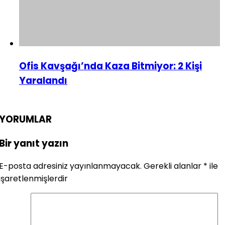
Ofis Kavşağı’nda Kaza Bitmiyor: 2 Kişi
Yaralandı
YORUMLAR
Bir yanıt yazın
E-posta adresiniz yayınlanmayacak.
Gerekli alanlar
*
ile
işaretlenmişlerdir