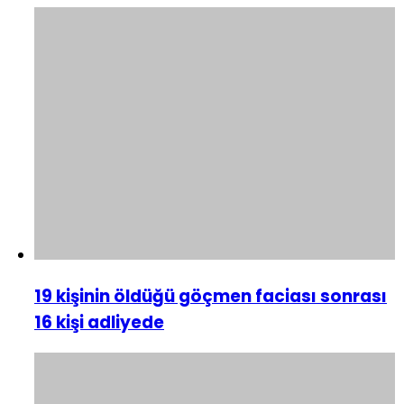
19 kişinin öldüğü göçmen faciası sonrası
16 kişi adliyede