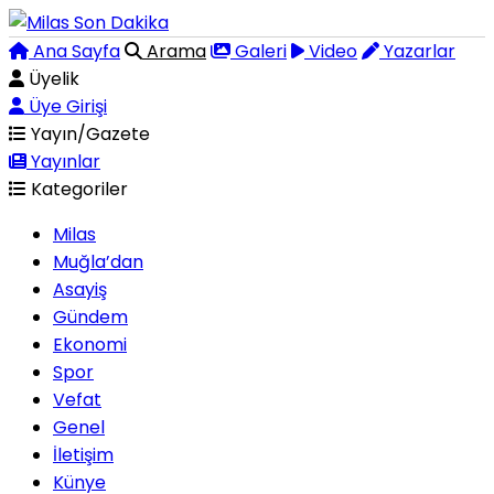
Ana Sayfa
Arama
Galeri
Video
Yazarlar
Üyelik
Üye Girişi
Yayın/Gazete
Yayınlar
Kategoriler
Milas
Muğla’dan
Asayiş
Gündem
Ekonomi
Spor
Vefat
Genel
İletişim
Künye