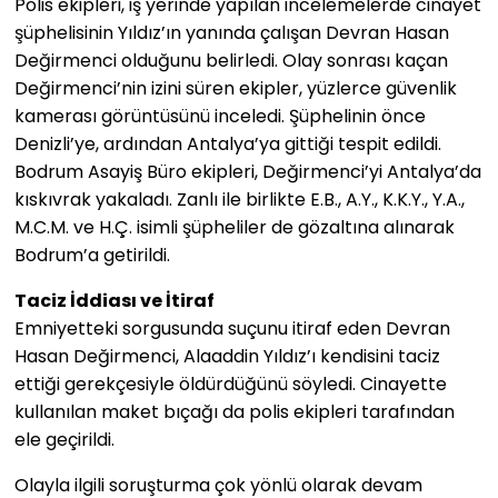
Polis ekipleri, iş yerinde yapılan incelemelerde cinayet
şüphelisinin Yıldız’ın yanında çalışan Devran Hasan
Değirmenci olduğunu belirledi. Olay sonrası kaçan
Değirmenci’nin izini süren ekipler, yüzlerce güvenlik
kamerası görüntüsünü inceledi. Şüphelinin önce
Denizli’ye, ardından Antalya’ya gittiği tespit edildi.
Bodrum Asayiş Büro ekipleri, Değirmenci’yi Antalya’da
kıskıvrak yakaladı. Zanlı ile birlikte E.B., A.Y., K.K.Y., Y.A.,
M.C.M. ve H.Ç. isimli şüpheliler de gözaltına alınarak
Bodrum’a getirildi.
Taciz İddiası ve İtiraf
Emniyetteki sorgusunda suçunu itiraf eden Devran
Hasan Değirmenci, Alaaddin Yıldız’ı kendisini taciz
ettiği gerekçesiyle öldürdüğünü söyledi. Cinayette
kullanılan maket bıçağı da polis ekipleri tarafından
ele geçirildi.
Olayla ilgili soruşturma çok yönlü olarak devam