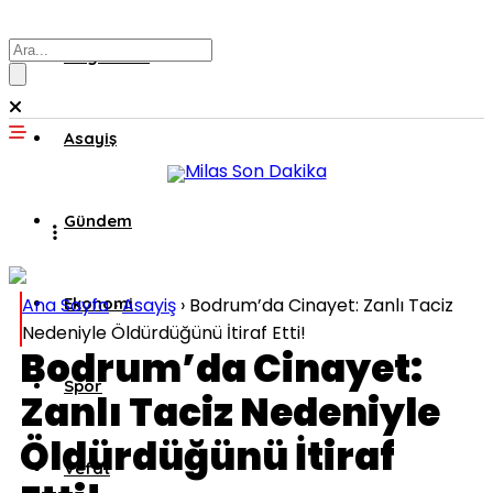
Muğla’dan
Asayiş
Gündem
Ana Sayfa
Ekonomi
›
Asayiş
›
Bodrum’da Cinayet: Zanlı Taciz
Nedeniyle Öldürdüğünü İtiraf Etti!
Bodrum’da Cinayet:
Spor
Zanlı Taciz Nedeniyle
Öldürdüğünü İtiraf
Vefat