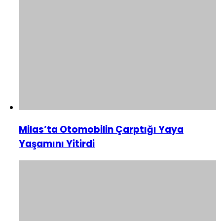
Milas’ta Otomobilin Çarptığı Yaya
Yaşamını Yitirdi